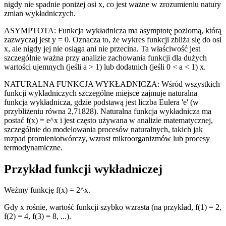
nigdy nie spadnie poniżej osi x, co jest ważne w zrozumieniu natury
zmian wykładniczych.
ASYMPTOTA: Funkcja wykładnicza ma asymptotę poziomą, którą
zazwyczaj jest y = 0. Oznacza to, że wykres funkcji zbliża się do osi
x, ale nigdy jej nie osiąga ani nie przecina. Ta właściwość jest
szczególnie ważna przy analizie zachowania funkcji dla dużych
wartości ujemnych (jeśli a > 1) lub dodatnich (jeśli 0 < a < 1) x.
NATURALNA FUNKCJA WYKŁADNICZA: Wśród wszystkich
funkcji wykładniczych szczególne miejsce zajmuje naturalna
funkcja wykładnicza, gdzie podstawą jest liczba Eulera 'e' (w
przybliżeniu równa 2,71828). Naturalna funkcja wykładnicza ma
postać f(x) = e^x i jest często używana w analizie matematycznej,
szczególnie do modelowania procesów naturalnych, takich jak
rozpad promieniotwórczy, wzrost mikroorganizmów lub procesy
termodynamiczne.
Przykład funkcji wykładniczej
Weźmy funkcję f(x) = 2^x.
Gdy x rośnie, wartość funkcji szybko wzrasta (na przykład, f(1) = 2,
f(2) = 4, f(3) = 8, ...).