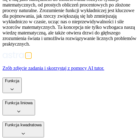
matematycznych, od prostych obliczeń procentowych po złożone
procesy naturalne. Zrozumienie funkcji wykładniczej jest kluczowe
dla pojmowania, jak rzeczy zwiększają się lub zmniejszają
wykładniczo w czasie, ucząc nas o nieprzewidywalności i sile
wzorców matematycznych. Ta koncepcja nie tylko wzbogaca naszą
wiedzę matematyczną, ale także otwiera drzwi do głębszego
zrozumienia świata i umożliwia rozwiązywanie licznych problemów
praktycznych.
Zrób zdjęcie zadania i skorzystaj z pomocy AI tutor.
Funkcja
Funkcja liniowa
Funkcja kwadratowa