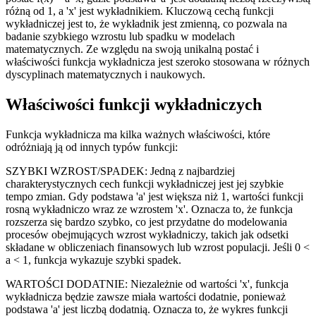
różną od 1, a 'x' jest wykładnikiem. Kluczową cechą funkcji
wykładniczej jest to, że wykładnik jest zmienną, co pozwala na
badanie szybkiego wzrostu lub spadku w modelach
matematycznych. Ze względu na swoją unikalną postać i
właściwości funkcja wykładnicza jest szeroko stosowana w różnych
dyscyplinach matematycznych i naukowych.
Właściwości funkcji wykładniczych
Funkcja wykładnicza ma kilka ważnych właściwości, które
odróżniają ją od innych typów funkcji:
SZYBKI WZROST/SPADEK: Jedną z najbardziej
charakterystycznych cech funkcji wykładniczej jest jej szybkie
tempo zmian. Gdy podstawa 'a' jest większa niż 1, wartości funkcji
rosną wykładniczo wraz ze wzrostem 'x'. Oznacza to, że funkcja
rozszerza się bardzo szybko, co jest przydatne do modelowania
procesów obejmujących wzrost wykładniczy, takich jak odsetki
składane w obliczeniach finansowych lub wzrost populacji. Jeśli 0 <
a < 1, funkcja wykazuje szybki spadek.
WARTOŚCI DODATNIE: Niezależnie od wartości 'x', funkcja
wykładnicza będzie zawsze miała wartości dodatnie, ponieważ
podstawa 'a' jest liczbą dodatnią. Oznacza to, że wykres funkcji