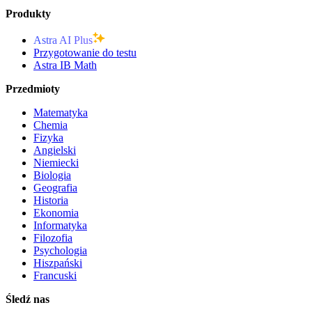
Produkty
Astra AI Plus
Przygotowanie do testu
Astra IB Math
Przedmioty
Matematyka
Chemia
Fizyka
Angielski
Niemiecki
Biologia
Geografia
Historia
Ekonomia
Informatyka
Filozofia
Psychologia
Hiszpański
Francuski
Śledź nas