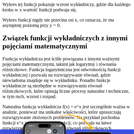
Wykres tej funkcji pokazuje wzrost wykładniczy, gdzie dla każdego
kroku w x wartość funkcji podwaja się.
Wykres funkcji nigdy nie przecina osi x, co oznacza, że ma
asymptotę poziomą przy y = 0.
Związek funkcji wykładniczych z innymi
pojęciami matematycznymi
Funkcja wykładnicza jest ściśle powiązana z innymi ważnymi
pojęciami matematycznymi, takimi jak logarytmy i równania
różniczkowe. Funkcja logarytmiczna jest odwrotnością funkcji
wykładniczej i pozwala na rozwiązywanie równań, gdzie
niewiadoma znajduje się w wykładniku. Ponadto funkcje
wykładnicze są niezbędne w rozwiązywaniu równań
różniczkowych, które opisują liczne procesy naturalne i techniczne,
w tym ruch, wzrost i rozpad.
Naturalna funkcja wykładnicza f(x) = e^x jest szczególnie ważna w
analizie, ponieważ ma unikalne właściwości, które upraszczają
rozwiązywanie złożonych problemów. Na przykład pochodna
funkcji e^x jest równa samej funkcji, co pozwala na łatwe
rozwiązywanie niektórych typów równań różniczkowych.