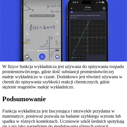
Przykłady zastosowania funkcji
wykładniczych w praktyce
Funkcja wykładnicza jest wykorzystywana w wielu praktycznych
przykładach, od obliczeń finansowych po badania naukowe. Na
przykład w finansach jest używana do obliczania odsetek
składanych, gdzie kapitał początkowy rośnie wykładniczo w czasie.
W biologii funkcje wykładnicze są używane do modelowania
wzrostu populacji lub rozprzestrzeniania się epidemii, gdzie liczba
zarażonych osób rośnie wykładniczo.
W fizyce funkcja wykładnicza jest używana do opisywania rozpadu
promieniotwórczego, gdzie ilość substancji promieniotwórczej
maleje wykładniczo w czasie. Dodatkowo jest również używana w
chemii do opisywania szybkości reakcji chemicznych, gdzie
stężenie reagentów maleje wykładniczo.
Podsumowanie
Funkcja wykładnicza jest fascynująca i niezwykle przydatna w
matematyce, ponieważ pozwala na badanie szybkiego wzrostu lub
spadku w różnych kontekstach. Uczniowie szkół średnich spotykają
się z nią jako narzędziem do modelowania różnych sytuacji