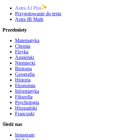
Astra AI Plus
Przygotowanie do testu
Astra IB Math
Przedmioty
Matematyka
Chemia
Fizyka
Angielski
Niemiecki
Biologia
Geografia
Historia
Ekonomia
Informatyka
Filozofia
Psychologia
Hiszpański
Francuski
Śledź nas
Instagram