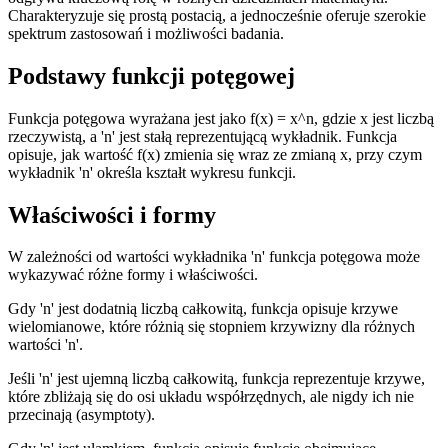
Charakteryzuje się prostą postacią, a jednocześnie oferuje szerokie
spektrum zastosowań i możliwości badania.
Podstawy funkcji potęgowej
Funkcja potęgowa wyrażana jest jako f(x) = x^n, gdzie x jest liczbą
rzeczywistą, a 'n' jest stałą reprezentującą wykładnik. Funkcja
opisuje, jak wartość f(x) zmienia się wraz ze zmianą x, przy czym
wykładnik 'n' określa kształt wykresu funkcji.
Właściwości i formy
W zależności od wartości wykładnika 'n' funkcja potęgowa może
wykazywać różne formy i właściwości.
Gdy 'n' jest dodatnią liczbą całkowitą, funkcja opisuje krzywe
wielomianowe, które różnią się stopniem krzywizny dla różnych
wartości 'n'.
Jeśli 'n' jest ujemną liczbą całkowitą, funkcja reprezentuje krzywe,
które zbliżają się do osi układu współrzędnych, ale nigdy ich nie
przecinają (asymptoty).