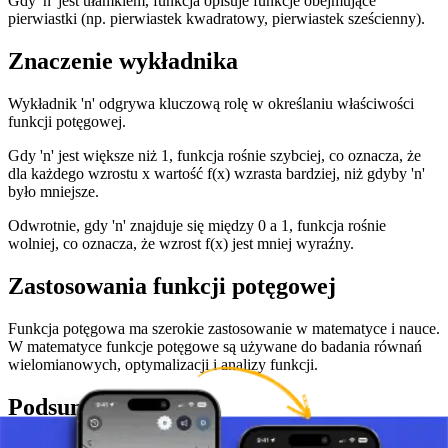
Gdy 'n' jest ułamkiem, funkcja opisuje funkcje obejmujące
pierwiastki (np. pierwiastek kwadratowy, pierwiastek sześcienny).
Znaczenie wykładnika
Wykładnik 'n' odgrywa kluczową rolę w określaniu właściwości
funkcji potęgowej.
Gdy 'n' jest większe niż 1, funkcja rośnie szybciej, co oznacza, że
dla każdego wzrostu x wartość f(x) wzrasta bardziej, niż gdyby 'n'
było mniejsze.
Odwrotnie, gdy 'n' znajduje się między 0 a 1, funkcja rośnie
wolniej, co oznacza, że wzrost f(x) jest mniej wyraźny.
Zastosowania funkcji potęgowej
Funkcja potęgowa ma szerokie zastosowanie w matematyce i nauce.
W matematyce funkcje potęgowe są używane do badania równań
wielomianowych, optymalizacji i analizy funkcji.
Podsumowanie