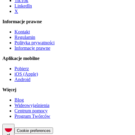
TikTok
LinkedIn
X
Informacje prawne
Kontakt
Regulamin
Polityka prywatności
Informacje prawne
Aplikacje mobilne
Pobierz
iOS (Apple)
Android
Więcej
Blog
Wideowyjaśnienia
Centrum pomocy
Program Twórców
Cookie preferences