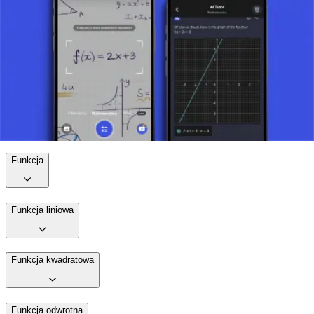
Zrozumienie funkcji potęgowej ma fundamentalne znaczenie dla
uczniów, ponieważ oferuje wgląd w podstawowe pojęcia
matematyczne i ich zastosowania. Umiejętność analizowania i
używania funkcji potęgowych pozwala na lepsze zrozumienie zasad
matematycznych i zjawisk naturalnych. Jako podstawowe narzędzie
w matematyce funkcja potęgowa służy jako budulec do dalszego
matematycznego badania i uczenia się.
Zrób zdjęcie zadania i skorzystaj z pomocy AI tutor.
Funkcja
Funkcja liniowa
Funkcja kwadratowa
Funkcja odwrotna