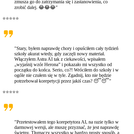
zmusza go do zatrzymania się i zastanowienia, co
zrobić dalej. 😂😂😂"
⭐⭐⭐⭐⭐
"Stary, byłem naprawdę chory i opuściłem cały tydzień
szkoły akurat wtedy, gdy zaczęli nowy materiał.
Włączyłem Astra AI tak z ciekawości, wpisałem
„wyjaśnij wzór Herona” i pokazało mi wszystko od
początku do końca. Serio, co?! Wróciłem do szkoły i w
ogóle nie czułem się w tyle. Zgadnij, kto nie będzie
potrzebował korepetycji przez jakiś czas? 😴😴"
⭐⭐⭐⭐⭐
"Przetestowałem tego korepetytora AI, na razie tylko w
darmowej wersji, ale muszę przyznać, że jest naprawdę
świetny. Tłumaczy wszystko w bardzo prosty sposób, a