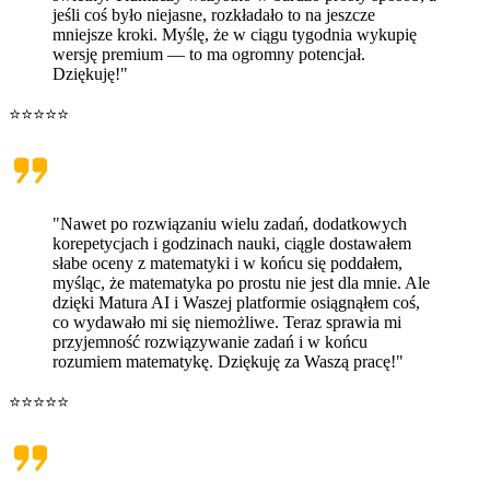
jeśli coś było niejasne, rozkładało to na jeszcze
mniejsze kroki. Myślę, że w ciągu tygodnia wykupię
wersję premium — to ma ogromny potencjał.
Dziękuję!"
⭐⭐⭐⭐⭐
"Nawet po rozwiązaniu wielu zadań, dodatkowych
korepetycjach i godzinach nauki, ciągle dostawałem
słabe oceny z matematyki i w końcu się poddałem,
myśląc, że matematyka po prostu nie jest dla mnie. Ale
dzięki Matura AI i Waszej platformie osiągnąłem coś,
co wydawało mi się niemożliwe. Teraz sprawia mi
przyjemność rozwiązywanie zadań i w końcu
rozumiem matematykę. Dziękuję za Waszą pracę!"
⭐⭐⭐⭐⭐