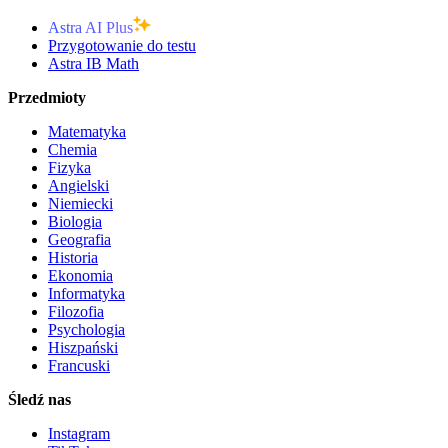
Astra AI Plus
Przygotowanie do testu
Astra IB Math
Przedmioty
Matematyka
Chemia
Fizyka
Angielski
Niemiecki
Biologia
Geografia
Historia
Ekonomia
Informatyka
Filozofia
Psychologia
Hiszpański
Francuski
Śledź nas
Instagram