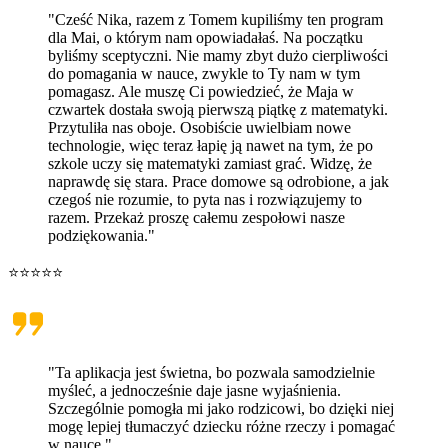
"Cześć Nika, razem z Tomem kupiliśmy ten program
dla Mai, o którym nam opowiadałaś. Na początku
byliśmy sceptyczni. Nie mamy zbyt dużo cierpliwości
do pomagania w nauce, zwykle to Ty nam w tym
pomagasz. Ale muszę Ci powiedzieć, że Maja w
czwartek dostała swoją pierwszą piątkę z matematyki.
Przytuliła nas oboje. Osobiście uwielbiam nowe
technologie, więc teraz łapię ją nawet na tym, że po
szkole uczy się matematyki zamiast grać. Widzę, że
naprawdę się stara. Prace domowe są odrobione, a jak
czegoś nie rozumie, to pyta nas i rozwiązujemy to
razem. Przekaż proszę całemu zespołowi nasze
podziękowania."
⭐⭐⭐⭐⭐
"Ta aplikacja jest świetna, bo pozwala samodzielnie
myśleć, a jednocześnie daje jasne wyjaśnienia.
Szczególnie pomogła mi jako rodzicowi, bo dzięki niej
mogę lepiej tłumaczyć dziecku różne rzeczy i pomagać
w nauce."