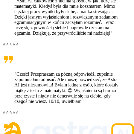
"Astra AI całkowicie zmieniła sposób, w jaki uczę się
matematyki. Kiedyś była dla mnie koszmarem. Mimo
ciężkiej pracy wyniki były słabe, a nauka stresująca.
Dzięki jasnym wyjaśnieniom i rozwiązanym zadaniom
egzaminacyjnym w końcu zaczęłam rozumieć. Teraz
uczę się z pewnością siebie i naprawdę czekam na
egzamin. Dziękuję, że przywróciliście mi nadzieję!"
⭐⭐⭐⭐⭐
"Cześć! Przepraszam za późną odpowiedź, zupełnie
zapomniałam odpisać. Ale muszę powiedzieć, że Astra
AI jest niesamowita! Byłam jedną z osób, które dostały
piątkę z testu z matematyki. 😊 Wyjaśnienia są bardzo
przejrzyste i nigdy nie denerwuje się na ciebie, gdy
czegoś nie wiesz. 10/10, uwielbiam."
⭐⭐⭐⭐⭐