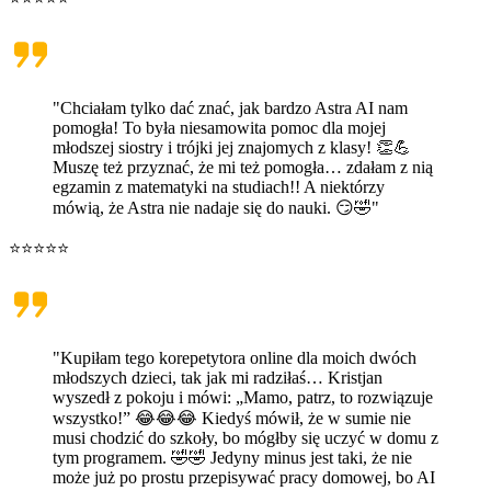
"Chciałam tylko dać znać, jak bardzo Astra AI nam
pomogła! To była niesamowita pomoc dla mojej
młodszej siostry i trójki jej znajomych z klasy! 👏💪
Muszę też przyznać, że mi też pomogła… zdałam z nią
egzamin z matematyki na studiach!! A niektórzy
mówią, że Astra nie nadaje się do nauki. 😏🤣"
⭐⭐⭐⭐⭐
"Kupiłam tego korepetytora online dla moich dwóch
młodszych dzieci, tak jak mi radziłaś… Kristjan
wyszedł z pokoju i mówi: „Mamo, patrz, to rozwiązuje
wszystko!” 😂😂😂 Kiedyś mówił, że w sumie nie
musi chodzić do szkoły, bo mógłby się uczyć w domu z
tym programem. 🤣🤣 Jedyny minus jest taki, że nie
może już po prostu przepisywać pracy domowej, bo AI