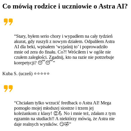
Co mówią rodzice i uczniowie o
Astra AI
?
“Stary, byłem serio chory i wypadłem na cały tydzień
akurat, gdy ruszyli z nowym działem. Odpaliłem Astra
AI dla beki, wpisałem ‘wyjaśnij to’ i poprowadziło
mnie od zera do finału. Co?! Wróciłem i w ogóle nie
czułem zaległości. Zgadnij, kto na razie nie potrzebuje
korepetycji? 😴😴”
Kuba S. (uczeń) ⭐⭐⭐⭐⭐
“Chciałam tylko wrzucić feedback o Astra AI! Mega
pomogło mojej młodszej siostrze i trzem jej
koleżankom z klasy! 👏💪 No i mnie też, zdałam z tym
egzamin na studiach!! A niektórzy mówią, że Astra nie
daje realnych wyników. 😏🤣”