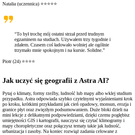
Natalia (uczennica) ⭐⭐⭐⭐⭐
“To był trochę mój ostatni strzał przed trudnym
egzaminem na studiach. Używałem trzy tygodnie i
zdałem. Czasem coś ładowało wolniej ale ogólnie
trzymało mnie spokojnym i na kursie. Solidne.”
Piotr (24) ⭐⭐⭐⭐
Jak uczyć się geografii z Astra AI?
Pytaj o klimaty, formy rzeźby, ludność lub mapy albo wklej studium
przypadku. Astra odpowiada szybko czytelnymi wyjaśnieniami krok
po kroku, krótkimi przykładami jak cień opadowy, monsun, erozja i
granice płyt oraz zwięzłym podsumowaniem. Duże bloki dzieli na
mini lekcje z delikatnymi podpowiedziami, dzięki czemu pogłębisz
umiejętności GIS i kartografii, nauczysz się czytać klimogramy i
mapy choropletyczne oraz połączysz tematy takie jak ludność,
urbanizacja i zasoby. Na koniec rozwiąż zadania celowane z