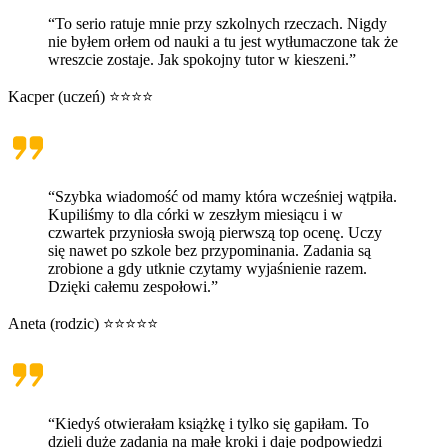
“To serio ratuje mnie przy szkolnych rzeczach. Nigdy
nie byłem orłem od nauki a tu jest wytłumaczone tak że
wreszcie zostaje. Jak spokojny tutor w kieszeni.”
Kacper (uczeń) ⭐⭐⭐⭐
“Szybka wiadomość od mamy która wcześniej wątpiła.
Kupiliśmy to dla córki w zeszłym miesiącu i w
czwartek przyniosła swoją pierwszą top ocenę. Uczy
się nawet po szkole bez przypominania. Zadania są
zrobione a gdy utknie czytamy wyjaśnienie razem.
Dzięki całemu zespołowi.”
Aneta (rodzic) ⭐⭐⭐⭐⭐
“Kiedyś otwierałam książkę i tylko się gapiłam. To
dzieli duże zadania na małe kroki i daje podpowiedzi