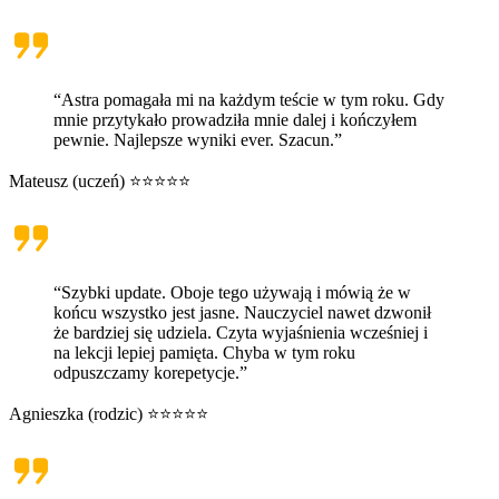
“Astra pomagała mi na każdym teście w tym roku. Gdy
mnie przytykało prowadziła mnie dalej i kończyłem
pewnie. Najlepsze wyniki ever. Szacun.”
Mateusz (uczeń) ⭐⭐⭐⭐⭐
“Szybki update. Oboje tego używają i mówią że w
końcu wszystko jest jasne. Nauczyciel nawet dzwonił
że bardziej się udziela. Czyta wyjaśnienia wcześniej i
na lekcji lepiej pamięta. Chyba w tym roku
odpuszczamy korepetycje.”
Agnieszka (rodzic) ⭐⭐⭐⭐⭐