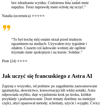
bez zdradzania wyniku. Codzienna lista zadań mnie
napędza. Teraz naprawdę mam ochotę się uczyć.”
Natalia (uczennica) ⭐⭐⭐⭐⭐
“To był trochę mój ostatni strzał przed trudnym
egzaminem na studiach. Używałem trzy tygodnie i
zdałem. Czasem coś ładowało wolniej ale ogólnie
trzymało mnie spokojnym i na kursie. Solidne.”
Piotr (24) ⭐⭐⭐⭐
Jak uczyć się francuskiego z Astra AI
Zapytaj o wszystko, od podstaw po zagadnienia zaawansowane
(gramatyka, słownictwo, konwersacja) lub wklej notatki. Astra
odpowiada szybko, daje wyjaśnienia krok po kroku, krótkie
przykłady i podsumowanie. Duże tematy dzielimy na mniejsze
części, abyś opanował metodę: schematy, użycie i wyjątki. Ćwicz