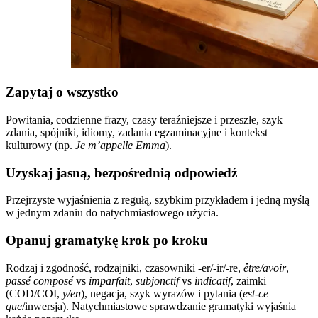
Zapytaj o wszystko
Powitania, codzienne frazy, czasy teraźniejsze i przeszłe, szyk
zdania, spójniki, idiomy, zadania egzaminacyjne i kontekst
kulturowy (np.
Je m’appelle Emma
).
Uzyskaj jasną, bezpośrednią odpowiedź
Przejrzyste wyjaśnienia z regułą, szybkim przykładem i jedną myślą
w jednym zdaniu do natychmiastowego użycia.
Opanuj gramatykę krok po kroku
Rodzaj i zgodność, rodzajniki, czasowniki -er/-ir/-re,
être/avoir
,
passé composé
vs
imparfait
,
subjonctif
vs
indicatif
, zaimki
(COD/COI,
y/en
), negacja, szyk wyrazów i pytania (
est-ce
que
/inwersja). Natychmiastowe sprawdzanie gramatyki wyjaśnia