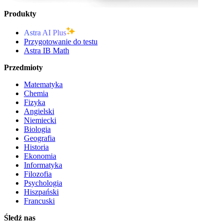
Produkty
Astra AI Plus
Przygotowanie do testu
Astra IB Math
Przedmioty
Matematyka
Chemia
Fizyka
Angielski
Niemiecki
Biologia
Geografia
Historia
Ekonomia
Informatyka
Filozofia
Psychologia
Hiszpański
Francuski
Śledź nas