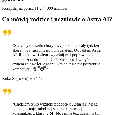
Korzysta już ponad
11 274 000
uczniów
Co mówią rodzice i uczniowie o
Astra AI
?
“Stary, byłem serio chory i wypadłem na cały tydzień
akurat, gdy ruszyli z nowym działem. Odpaliłem Astra
AI dla beki, wpisałem ‘wyjaśnij to’ i poprowadziło
mnie od zera do finału. Co?! Wróciłem i w ogóle nie
czułem zaległości. Zgadnij, kto na razie nie potrzebuje
korepetycji? 😴😴”
Kuba S. (uczeń) ⭐⭐⭐⭐⭐
“Chciałam tylko wrzucić feedback o Astra AI! Mega
pomogło mojej młodszej siostrze i trzem jej
koleżankom z klasy! 👏💪 No i mnie też, zdałam z tym