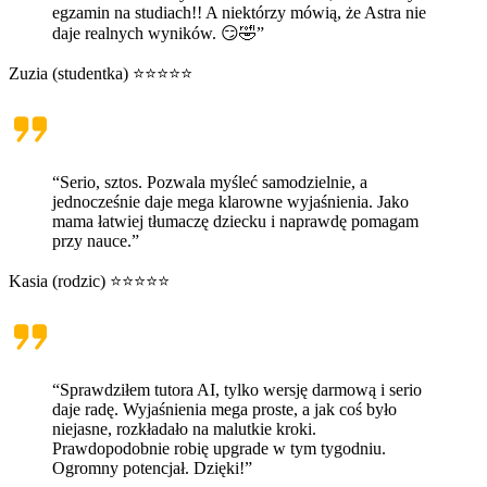
egzamin na studiach!! A niektórzy mówią, że Astra nie
daje realnych wyników. 😏🤣”
Zuzia (studentka) ⭐⭐⭐⭐⭐
“Serio, sztos. Pozwala myśleć samodzielnie, a
jednocześnie daje mega klarowne wyjaśnienia. Jako
mama łatwiej tłumaczę dziecku i naprawdę pomagam
przy nauce.”
Kasia (rodzic) ⭐⭐⭐⭐⭐
“Sprawdziłem tutora AI, tylko wersję darmową i serio
daje radę. Wyjaśnienia mega proste, a jak coś było
niejasne, rozkładało na malutkie kroki.
Prawdopodobnie robię upgrade w tym tygodniu.
Ogromny potencjał. Dzięki!”