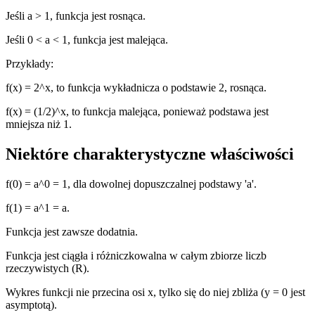
Jeśli a > 1, funkcja jest rosnąca.
Jeśli 0 < a < 1, funkcja jest malejąca.
Przykłady:
f(x) = 2^x, to funkcja wykładnicza o podstawie 2, rosnąca.
f(x) = (1/2)^x, to funkcja malejąca, ponieważ podstawa jest
mniejsza niż 1.
Niektóre charakterystyczne właściwości
f(0) = a^0 = 1, dla dowolnej dopuszczalnej podstawy 'a'.
f(1) = a^1 = a.
Funkcja jest zawsze dodatnia.
Funkcja jest ciągła i różniczkowalna w całym zbiorze liczb
rzeczywistych (R).
Wykres funkcji nie przecina osi x, tylko się do niej zbliża (y = 0 jest
asymptotą).