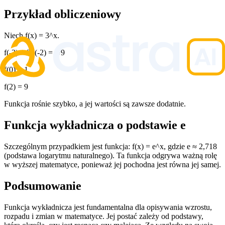
Przykład obliczeniowy
Niech f(x) = 3^x.
f(-2) = 3^(-2) = 1/9
f(0) = 1
f(2) = 9
Funkcja rośnie szybko, a jej wartości są zawsze dodatnie.
Funkcja wykładnicza o podstawie e
Szczególnym przypadkiem jest funkcja: f(x) = e^x, gdzie e ≈ 2,718
(podstawa logarytmu naturalnego). Ta funkcja odgrywa ważną rolę
w wyższej matematyce, ponieważ jej pochodna jest równa jej samej.
Podsumowanie
Funkcja wykładnicza jest fundamentalna dla opisywania wzrostu,
rozpadu i zmian w matematyce. Jej postać zależy od podstawy,