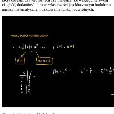
która określa, czy jest rosnąca czy malejąca. Ze względu na swoją
ciągłość, dodatniość i proste właściwości jest kluczowym budulcem
analizy matematycznej i traktowania funkcji odwrotnych.