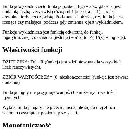
Funkcja wykładnicza to funkcja postaci: f(x) = a^x, gdzie 'a' jest
dodatnią liczbą rzeczywistą różną od 1 (a > 0, a != 1), a x jest
dowolną liczbą rzeczywistą. Podstawa 'a' określa, czy funkcja jest
rosnąca czy malejąca, podczas gdy zmienna x jest wykładnikiem.
Funkcja wykładnicza jest funkcją odwrotną do funkcji
logarytmicznej, co oznacza: jeśli f(x) = a^x, to f^(-1)(x) = log_a(x).
Właściwości funkcji
DZIEDZINA: Df = R (funkcja jest zdefiniowana dla wszystkich
liczb rzeczywistych).
ZBIÓR WARTOŚCI: Zf = (0, nieskończoność) (funkcja jest zawsze
dodatnia).
Funkcja nigdy nie przyjmuje wartości 0 ani żadnych wartości
ujemnych.
Wykres funkcji nigdy nie przecina osi x, ale się do niej zbliża –
zatem ma asymptotę poziomą przy y = 0.
Monotoniczność