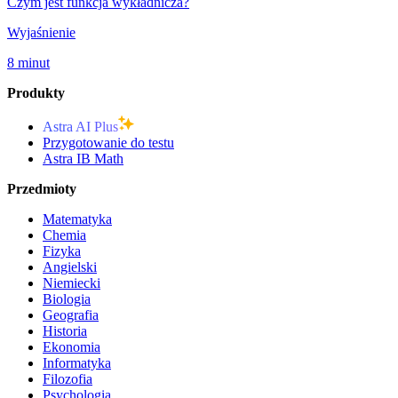
Czym jest funkcja wykładnicza?
Wyjaśnienie
8 minut
Produkty
Astra AI Plus
Przygotowanie do testu
Astra IB Math
Przedmioty
Matematyka
Chemia
Fizyka
Angielski
Niemiecki
Biologia
Geografia
Historia
Ekonomia
Informatyka
Filozofia
Psychologia