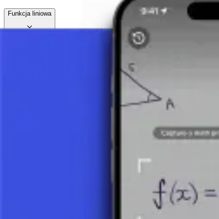
Funkcja liniowa
Funkcja kwadratowa
Funkcja kwadratowa - wprowadzenie
5 minut
Funkcja kwadratowa - wierzchołek
8 minut
Funkcja kwadratowa - miejsca zerowe
7 minut
Funkcja kwadratowa - przykład