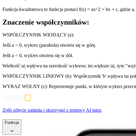
Funkcja kwadratowa to funkcja postaci f(x) = ax^2 + bx + c, gdzie a,
Znaczenie współczynników:
WSPÓŁCZYNNIK WIODĄCY (a):
Jeśli a > 0, wykres (parabola) otwiera się w górę.
Jeśli a < 0, wykres otwiera się w dół.
Wielkość |a| wpływa na szerokość wykresu; im większe |a|, tym "węż
WSPÓŁCZYNNIK LINIOWY (b): Współczynnik 'b' wpływa na położenie
WYRAZ WOLNY (c): Reprezentuje punkt, w którym wykres przecina o
Zrób zdjęcie zadania i skorzystaj z pomocy AI tutor.
Funkcja