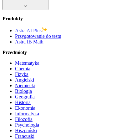
Produkty
Astra AI Plus
Przygotowanie do testu
Astra IB Math
Przedmioty
Matematyka
Chemia
Fizyka
Angielski
Niemiecki
Biologia
Geografia
Historia
Ekonomia
Informatyka
Filozofia
Psychologia
Hiszpański
Francuski