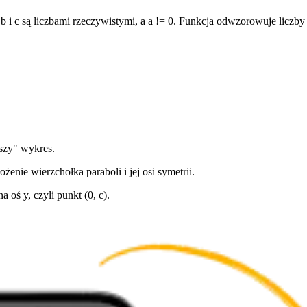
 b i c są liczbami rzeczywistymi, a a != 0. Funkcja odwzorowuje liczby
szy" wykres.
 wierzchołka paraboli i jej osi symetrii.
ś y, czyli punkt (0, c).