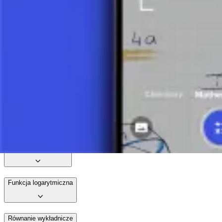
9 minut
Rozkład równań kwadratowych na czynniki 1
14 minut
Funkcja odwrotna
Funkcja potęgowa
Funkcja wykładnicza
Funkcja logarytmiczna
Równanie wykładnicze