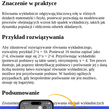
Znaczenie w praktyce
Równania wykładnicze odgrywają kluczową rolę w różnych
działach matematyki i fizyki, ponieważ pozwalają na modelowanie
procesów obejmujących wzrost lub spadek wykładniczy, takich jak
dynamika populacji i obliczenia odsetek składanych.
Przykład rozwiązywania
Aby zilustrować rozwiązywanie równania wykładniczego,
rozważmy przykład 2^x = 16. Ponieważ 16 można zapisać jako
2^4, równanie staje się 2^x = 2^4. Przyrównując wykładniki
(ponieważ podstawy są takie same), otrzymujemy x = 4. Ten proces
ilustruje, jak poprzez identyfikację podstawy i porównanie jej z daną
liczbą możemy łatwo rozwiązać równanie wykładnicze, gdy
możliwe jest przyrównanie podstaw. W bardziej ogólnych
przypadkach, gdy bezpośrednie porównanie nie jest możliwe,
stosuje się logarytmy.
Podsumowanie
Zrozumienie i umiejętność rozwiązywania równań wykładniczych
ma fundamentalne znaczenie dla studentów matematyki, ponieważ