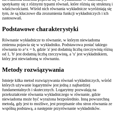
spotykamy się z różnymi typami równań, które różnią się strukturą i
właściwościami. Wśród nich równania wykładnicze wyróżniają się
tym, że są kluczowe dla zrozumienia funkcji wykładniczych i ich
zastosowań.
Podstawowe charakterystyki
Równanie wykładnicze to równanie, w którym niewiadoma
zmienna pojawia się w wykładniku. Podstawowa postać takiego
równania to a^x = b, gdzie 'a' jest dodatnią liczbą rzeczywistą różną
od 1, 'b' jest dodatnią liczbą rzeczywistą, a 'x' jest wykładnikiem,
który jest niewiadomą w równaniu.
Metody rozwiązywania
Istnieje kilka metod rozwiązywania równań wykładniczych, wśród
których używanie logarytmów jest jedną z najbardziej
fundamentalnych i skutecznych. Logarytmy pozwalają na
przekształcenie równania wykładniczego w równanie, gdzie
niewiadoma może być wyrażona bezpośrednio. Inną powszechną
metodą, gdy jest to możliwe, jest przepisanie obu stron równania ze
wspólną podstawą, a następnie przyrównanie wykładników.