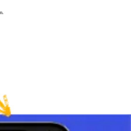
m.
szechstronność sprzyjają szerokiemu zastosowaniu w naukach