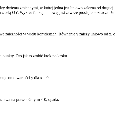
zy dwiema zmiennymi, w której jedna jest liniowo zależna od drugiej.
ia z osią OY. Wykres funkcji liniowej jest zawsze prostą, co oznacza,
owe zależności w wielu kontekstach. Równanie y zależy liniowo od x, c
 punkty. Oto jak to zrobić krok po kroku.
uje on o wartości y dla x = 0.
 z lewa na prawo. Gdy m < 0, opada.