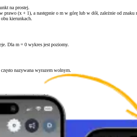
unkt na prostej.
 w prawo (x + 1), a następnie o m w górę lub w dół, zależnie od znaku 
w obu kierunkach.
aleje. Dla m = 0 wykres jest poziomy.
 0, często nazywana wyrazem wolnym.
i porównywanie zależności.
zumieć wiele podstawowych i zaawansowanych pojęć. Ich prostota i w