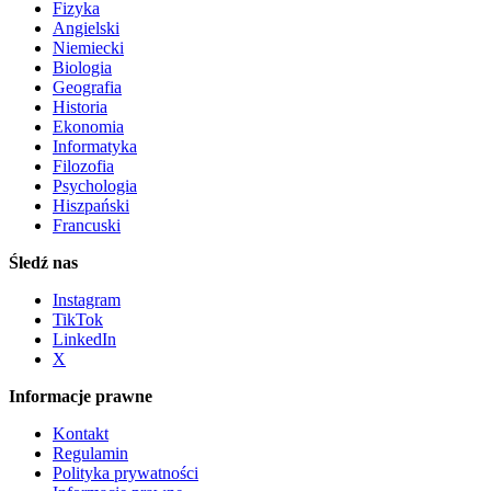
Fizyka
Angielski
Niemiecki
Biologia
Geografia
Historia
Ekonomia
Informatyka
Filozofia
Psychologia
Hiszpański
Francuski
Śledź nas
Instagram
TikTok
LinkedIn
X
Informacje prawne
Kontakt
Regulamin
Polityka prywatności