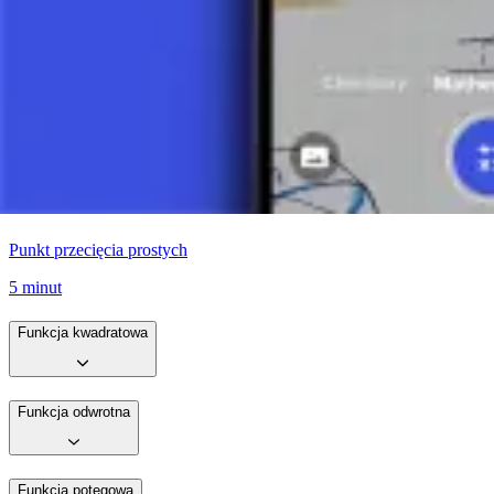
9 minut
Zerowe funkcji liniowej
4 minut
Równanie jawne prostej w postaci kierunkowej
6 minut
Punkt przecięcia prostych
5 minut
Funkcja kwadratowa
Funkcja odwrotna
Funkcja potęgowa