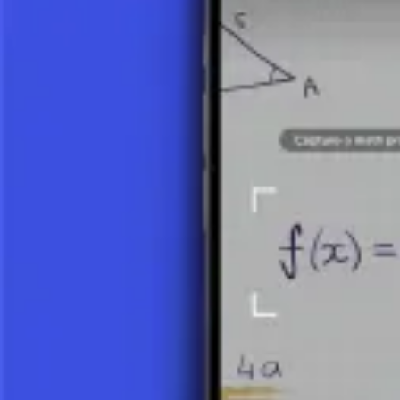
Zrób zdjęcie zadania i skorzystaj z pomocy AI tutor.
Funkcja
Funkcja liniowa
Czym jest funkcja liniowa?
7 minut
Wykres funkcji liniowej
7 minut
Iloraz różnicowy