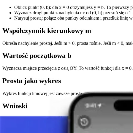
Oblicz punkt (0, b): dla x = 0 otrzymujesz y = b. To pierwszy p
Wyznacz drugi punkt z nachylenia m: od (0, b) przesuń się o 1
Narysuj prostą: połącz oba punkty odcinkiem i przedłuż linię 
Współczynnik kierunkowy m
Określa nachylenie prostej. Jeśli m > 0, prosta rośnie. Jeśli m < 0, m
Wartość początkowa b
Wyznacza miejsce przecięcia z osią OY. To wartość funkcji dla x =
Prosta jako wykres
Wykres funkcji liniowej jest zawsze prostą, co ułatwia interpretację 
Wnioski
Funkcje liniowe są kluczowe w matematyce, ponieważ pozwalają zro
przyrodniczych, ekonomii i codziennym modelowaniu danych.