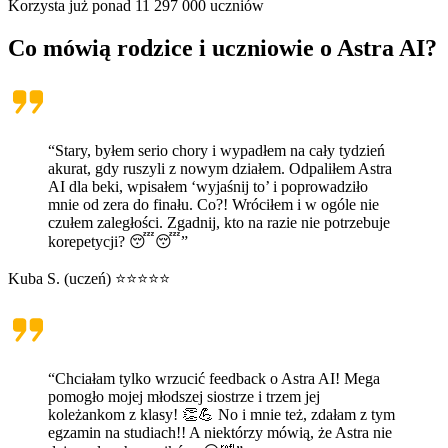
Korzysta już ponad
11 297 000
uczniów
Co mówią rodzice i uczniowie o
Astra AI
?
“Stary, byłem serio chory i wypadłem na cały tydzień
akurat, gdy ruszyli z nowym działem. Odpaliłem Astra
AI dla beki, wpisałem ‘wyjaśnij to’ i poprowadziło
mnie od zera do finału. Co?! Wróciłem i w ogóle nie
czułem zaległości. Zgadnij, kto na razie nie potrzebuje
korepetycji? 😴😴”
Kuba S. (uczeń) ⭐⭐⭐⭐⭐
“Chciałam tylko wrzucić feedback o Astra AI! Mega
pomogło mojej młodszej siostrze i trzem jej
koleżankom z klasy! 👏💪 No i mnie też, zdałam z tym
egzamin na studiach!! A niektórzy mówią, że Astra nie