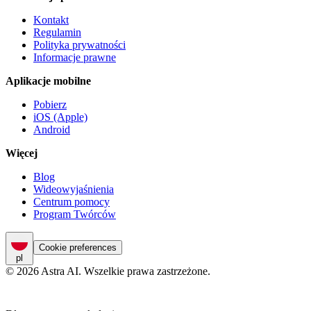
Kontakt
Regulamin
Polityka prywatności
Informacje prawne
Aplikacje mobilne
Pobierz
iOS (Apple)
Android
Więcej
Blog
Wideowyjaśnienia
Centrum pomocy
Program Twórców
Cookie preferences
pl
© 2026 Astra AI. Wszelkie prawa zastrzeżone.