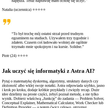
napędza. Teraz naprawdę mam ochotę się uczyć.”
Natalia (uczennica) ⭐⭐⭐⭐⭐
“To był trochę mój ostatni strzał przed trudnym
egzaminem na studiach. Używałem trzy tygodnie i
zdałem. Czasem coś ładowało wolniej ale ogólnie
trzymało mnie spokojnym i na kursie. Solidne.”
Piotr (24) ⭐⭐⭐⭐
Jak uczyć się informatyki z Astra AI?
Pytaj o matematykę dyskretną, algorytmy, struktury danych czy
złożoność albo wklej swoje notatki. Astra odpowiada szybko, jasno
i krok po kroku, dodaje krótkie przykłady i zwięzły recap. Duże
idee dzielimy na proste części, żebyś poznał metodę, a nie tylko
wynik. Dobierz właściwą „funkcję” do zadania — Problem Solver,
Conceptual Explainer, Mathematical Calculator, Work Checker lub
Definition Provider — a potem ćwicz celowo, otrzymuj