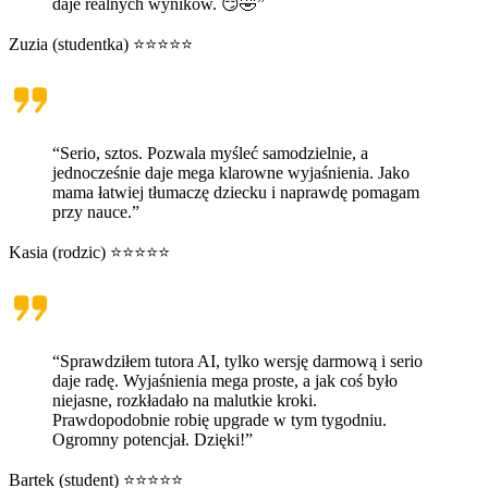
daje realnych wyników. 😏🤣”
Zuzia (studentka) ⭐⭐⭐⭐⭐
“Serio, sztos. Pozwala myśleć samodzielnie, a
jednocześnie daje mega klarowne wyjaśnienia. Jako
mama łatwiej tłumaczę dziecku i naprawdę pomagam
przy nauce.”
Kasia (rodzic) ⭐⭐⭐⭐⭐
“Sprawdziłem tutora AI, tylko wersję darmową i serio
daje radę. Wyjaśnienia mega proste, a jak coś było
niejasne, rozkładało na malutkie kroki.
Prawdopodobnie robię upgrade w tym tygodniu.
Ogromny potencjał. Dzięki!”
Bartek (student) ⭐⭐⭐⭐⭐