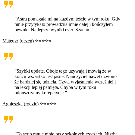
“Astra pomagała mi na każdym teście w tym roku. Gdy
mnie przytykało prowadziła mnie dalej i kończyłem
pewnie. Najlepsze wyniki ever. Szacun.”
Mateusz (uczeń) ⭐⭐⭐⭐⭐
“Szybki update. Oboje tego używają i mówią że w
końcu wszystko jest jasne. Nauczyciel nawet dzwonił
że bardziej się udziela. Czyta wyjaśnienia wcześniej i
na lekcji lepiej pamięta. Chyba w tym roku
odpuszczamy korepetycje.”
Agnieszka (rodzic) ⭐⭐⭐⭐⭐
“To serio ratuje mnie przy szkolnych rzeczach. Nigdy