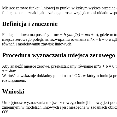
Miejsce zerowe funkcji liniowej to punkt, w którym wykres przecina
funkcji zmienia znak i jak przebiega prosta względem osi układu wsp
Definicja i znaczenie
Funkcja liniowa ma postać y = m
x + b (lub f(x) = m
x + b), gdzie m t
miejsca zerowego polega na rozwiązaniu równania m*x + b = 0 wzglę
równań i modelowaniu zjawisk liniowych.
Procedura wyznaczania miejsca zerowego
Aby znaleźć miejsce zerowe, przekształcamy równanie m*x + b = 0 
x = -b/m
Wartość ta wskazuje dokładny punkt na osi OX, w którym funkcja przyj
rozwiązaniem.
Wnioski
Umiejętność wyznaczania miejsca zerowego funkcji liniowej jest po
zmiennymi w modelach liniowych i jest niezbędna w zadaniach oblic
OY.