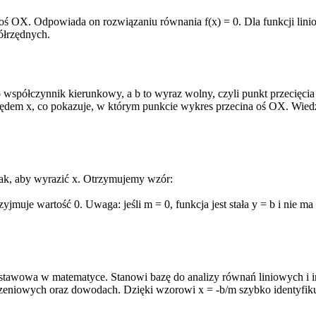
 oś OX. Odpowiada on rozwiązaniu równania f(x) = 0. Dla funkcji lini
ółrzędnych.
o współczynnik kierunkowy, a b to wyraz wolny, czyli punkt przecięcia
dem x, co pokazuje, w którym punkcie wykres przecina oś OX. Wiedza
tak, aby wyrazić x. Otrzymujemy wzór:
muje wartość 0. Uwaga: jeśli m = 0, funkcja jest stała y = b i nie ma
dstawowa w matematyce. Stanowi bazę do analizy równań liniowych i i
zeniowych oraz dowodach. Dzięki wzorowi x = -b/m szybko identyfikuj