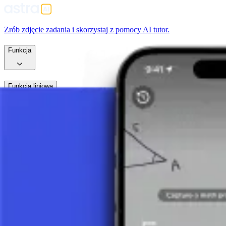
Zrób zdjęcie zadania i skorzystaj z pomocy AI tutor.
Funkcja
Funkcja liniowa
Czym jest funkcja liniowa?
7 minut
Wykres funkcji liniowej
7 minut
Iloraz różnicowy