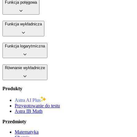
Funkcja potęgowa
Funkcja wykładnicza
Funkcja logarytmiczna
Równanie wykładnicze
Produkty
Astra AI Plus
Przygotowanie do testu
Astra IB Math
Przedmioty
Matematyka