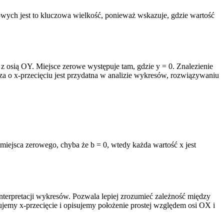
owych jest to kluczowa wielkość, ponieważ wskazuje, gdzie wartość
 z osią OY. Miejsce zerowe występuje tam, gdzie y = 0. Znalezienie
 o x-przecięciu jest przydatna w analizie wykresów, rozwiązywaniu
 miejsca zerowego, chyba że b = 0, wtedy każda wartość x jest
nterpretacji wykresów. Pozwala lepiej zrozumieć zależność między
emy x-przecięcie i opisujemy położenie prostej względem osi OX i