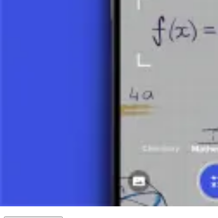
9 minut
Zerowe funkcji liniowej
4 minut
Równanie jawne prostej w postaci kierunkowej
6 minut
Punkt przecięcia prostych
5 minut
Funkcja kwadratowa
Funkcja odwrotna