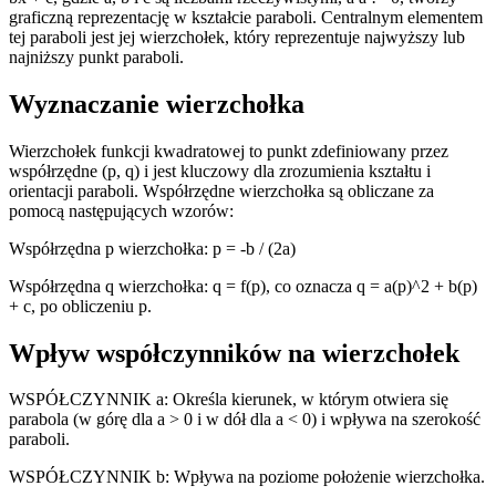
graficzną reprezentację w kształcie paraboli. Centralnym elementem
tej paraboli jest jej wierzchołek, który reprezentuje najwyższy lub
najniższy punkt paraboli.
Wyznaczanie wierzchołka
Wierzchołek funkcji kwadratowej to punkt zdefiniowany przez
współrzędne (p, q) i jest kluczowy dla zrozumienia kształtu i
orientacji paraboli. Współrzędne wierzchołka są obliczane za
pomocą następujących wzorów:
Współrzędna p wierzchołka: p = -b / (2a)
Współrzędna q wierzchołka: q = f(p), co oznacza q = a(p)^2 + b(p)
+ c, po obliczeniu p.
Wpływ współczynników na wierzchołek
WSPÓŁCZYNNIK a: Określa kierunek, w którym otwiera się
parabola (w górę dla a > 0 i w dół dla a < 0) i wpływa na szerokość
paraboli.
WSPÓŁCZYNNIK b: Wpływa na poziome położenie wierzchołka.