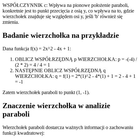
WSPÓŁCZYNNIK c: Wpływa na pionowe położenie paraboli,
konkretnie jest to punkt przecięcia z osią y, co wpływa na to, gdzie
wierzchołek znajduje się względem osi y, jeśli 'b' również się
zmienia.
Badanie wierzchołka na przykładzie
Dana funkcja f(x) = 2x^2 - 4x + 1:
OBLICZ WSPÓŁRZĘDNĄ p WIERZCHOŁKA: p = -(-4) /
(2 * 2) = 4 / 4 = 1
NASTĘPNIE OBLICZ WSPÓŁRZĘDNĄ q
WIERZCHOŁKA: q = f(1) = 2*(1)^2 - 4*(1) + 1 = 2 - 4 + 1
= -1
Zatem wierzchołek paraboli to punkt (1, -1).
Znaczenie wierzchołka w analizie
paraboli
Wierzchołek paraboli dostarcza ważnych informacji o zachowaniu
funkcji kwadratowej: