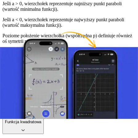
Jeśli a > 0, wierzchołek reprezentuje najniższy punkt paraboli
(wartość minimalna funkcji).
Jeśli a < 0, wierzchołek reprezentuje najwyższy punkt paraboli
(wartość maksymalna funkcji).
Poziome położenie wierzchołka (współrzędna p) definiuje również
oś symetrii paraboli (x = p).
Zrób zdjęcie zadania i skorzystaj z pomocy AI tutor.
Funkcja
Funkcja liniowa
Funkcja kwadratowa