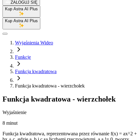
ZALOGUJ SIĘ
Kup Astra AI Plus
Kup Astra AI Plus
Wyjaśnienia Wideo
Funkcje
Funkcja kwadratowa
Funkcja kwadratowa - wierzchołek
Funkcja kwadratowa - wierzchołek
Wyjaśnienie
8 minut
Funkcja kwadratowa, reprezentowana przez równanie f(x) = ax^2 +
bx + c, gdzie a, b i c są liczbami rzeczywistymi, a a != 0, tworzy