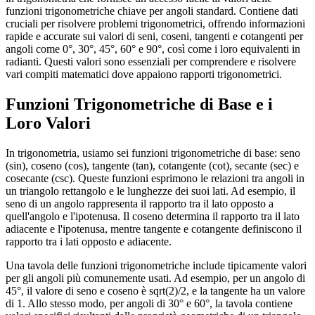
funzioni trigonometriche chiave per angoli standard. Contiene dati
cruciali per risolvere problemi trigonometrici, offrendo informazioni
rapide e accurate sui valori di seni, coseni, tangenti e cotangenti per
angoli come 0°, 30°, 45°, 60° e 90°, così come i loro equivalenti in
radianti. Questi valori sono essenziali per comprendere e risolvere
vari compiti matematici dove appaiono rapporti trigonometrici.
Funzioni Trigonometriche di Base e i
Loro Valori
In trigonometria, usiamo sei funzioni trigonometriche di base: seno
(sin), coseno (cos), tangente (tan), cotangente (cot), secante (sec) e
cosecante (csc). Queste funzioni esprimono le relazioni tra angoli in
un triangolo rettangolo e le lunghezze dei suoi lati. Ad esempio, il
seno di un angolo rappresenta il rapporto tra il lato opposto a
quell'angolo e l'ipotenusa. Il coseno determina il rapporto tra il lato
adiacente e l'ipotenusa, mentre tangente e cotangente definiscono il
rapporto tra i lati opposto e adiacente.
Una tavola delle funzioni trigonometriche include tipicamente valori
per gli angoli più comunemente usati. Ad esempio, per un angolo di
45°, il valore di seno e coseno è sqrt(2)/2, e la tangente ha un valore
di 1. Allo stesso modo, per angoli di 30° e 60°, la tavola contiene