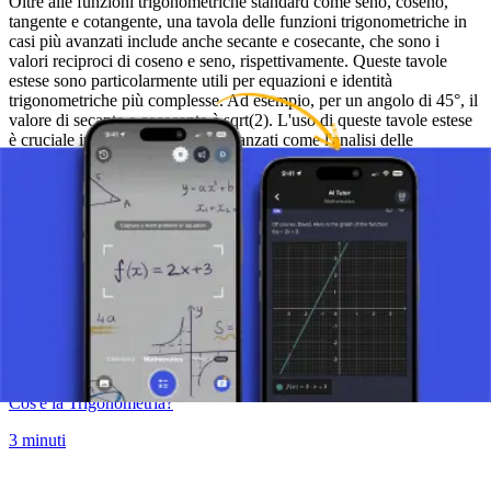
Oltre alle funzioni trigonometriche standard come seno, coseno,
tangente e cotangente, una tavola delle funzioni trigonometriche in
casi più avanzati include anche secante e cosecante, che sono i
valori reciproci di coseno e seno, rispettivamente. Queste tavole
estese sono particolarmente utili per equazioni e identità
trigonometriche più complesse. Ad esempio, per un angolo di 45°, il
valore di secante e cosecante è sqrt(2). L'uso di queste tavole estese
è cruciale in campi matematici avanzati come l'analisi delle
oscillazioni, equazioni d'onda e applicazioni in ingegneria elettrica e
fisica.
Scatta una foto del tuo compito e usa il tutor AI.
Funzioni Trigonometriche
Cos'è la Trigonometria?
3 minuti