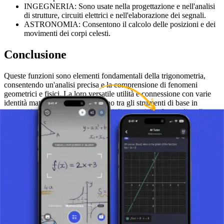
INGEGNERIA: Sono usate nella progettazione e nell'analisi
di strutture, circuiti elettrici e nell'elaborazione dei segnali.
ASTRONOMIA: Consentono il calcolo delle posizioni e dei
movimenti dei corpi celesti.
Conclusione
Queste funzioni sono elementi fondamentali della trigonometria,
consentendo un'analisi precisa e la comprensione di fenomeni
geometrici e fisici. La loro versatile utilità e connessione con varie
identità matematiche le classificano tra gli strumenti di base in
matematica, scienze naturali e discipline tecniche. Lo studio e l'uso
delle funzioni trigonometriche sono fondamentali per lo sviluppo di
nuove tecnologie, scoperte scientifiche e il miglioramento delle
soluzioni ingegneristiche, il che conferma il loro immenso valore.
Comprendere le funzioni trigonometriche apre la porta a una vasta
gamma di applicazioni, dalla risoluzione di problemi pratici
all'esplorazione di leggi naturali fondamentali.
Scatta una foto del tuo compito e usa il tutor AI.