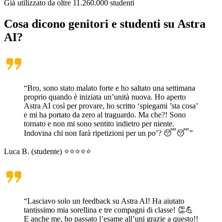
Già utilizzato da oltre
11.260.000
studenti
Cosa dicono genitori e studenti su
Astra
AI
?
“Bro, sono stato malato forte e ho saltato una settimana
proprio quando è iniziata un’unità nuova. Ho aperto
Astra AI così per provare, ho scritto ‘spiegami ’sta cosa’
e mi ha portato da zero al traguardo. Ma che?! Sono
tornato e non mi sono sentito indietro per niente.
Indovina chi non farà ripetizioni per un po’? 😴😴”
Luca B. (studente) ⭐⭐⭐⭐⭐
“Lasciavo solo un feedback su Astra AI! Ha aiutato
tantissimo mia sorellina e tre compagni di classe! 👏💪
E anche me, ho passato l’esame all’uni grazie a questo!!