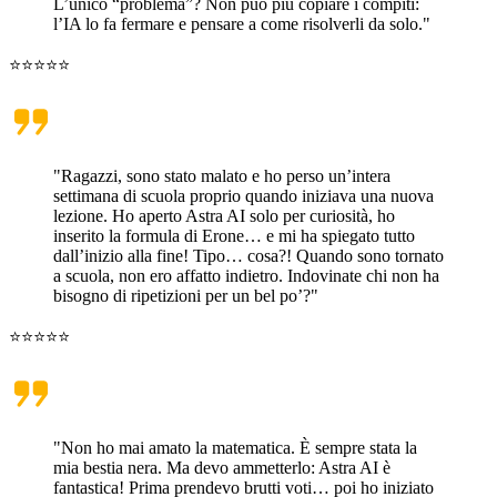
L’unico “problema”? Non può più copiare i compiti:
l’IA lo fa fermare e pensare a come risolverli da solo."
⭐⭐⭐⭐⭐
"Ragazzi, sono stato malato e ho perso un’intera
settimana di scuola proprio quando iniziava una nuova
lezione. Ho aperto Astra AI solo per curiosità, ho
inserito la formula di Erone… e mi ha spiegato tutto
dall’inizio alla fine! Tipo… cosa?! Quando sono tornato
a scuola, non ero affatto indietro. Indovinate chi non ha
bisogno di ripetizioni per un bel po’?"
⭐⭐⭐⭐⭐
"Non ho mai amato la matematica. È sempre stata la
mia bestia nera. Ma devo ammetterlo: Astra AI è
fantastica! Prima prendevo brutti voti… poi ho iniziato