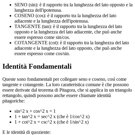
SENO (sin): è il rapporto tra la lunghezza del lato opposto e la
lunghezza dell'ipotenusa.
COSENO (cos): è il rapporto tra la lunghezza del lato
adiacente e la lunghezza dell'ipotenusa.
TANGENTE (tan): è il rapporto tra la lunghezza del lato
opposto e la lunghezza del lato adiacente, che può anche
essere espresso come sin/cos.
COTANGENTE (cot): è il rapporto tra la lunghezza del lato
adiacente e la lunghezza del lato opposto, che può anche
essere espresso come cos/sin.
Identità Fondamentali
Queste sono fondamentali per collegare seno e coseno, così come
tangente e cotangente. La loro caratteristica comune è che possono
essere derivate dal teorema di Pitagora, che si applica in un triangolo
rettangolo, quindi possono anche essere chiamate identità
pitagoriche:
sin^2 x + cos^2 x = 1
1 + tan^2 x = sec^2 x (che è 1/cos^2 x)
1 + cot^2 x = csc^2 x (che è 1/sin^2 x)
E le identità di quoziente: