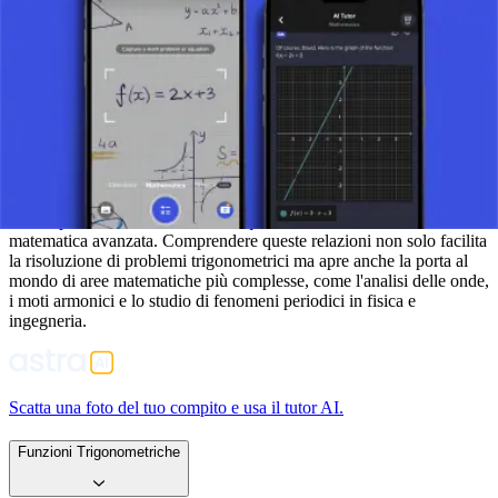
dove si desidera un risultato più semplice. Si incontrano anche in
trigonometria quando si trovano i valori di seno, coseno, tangente o
cotangente di un angolo x, e sono ugualmente usate nella risoluzione
di equazioni trigonometriche.
Conclusione
Le relazioni tra funzioni trigonometriche (identità trigonometriche)
sono il nucleo della trigonometria, poiché consentono la conversione
e l'interconnessione di diverse funzioni trigonometriche. La loro
utilità spazia dalla risoluzione di equazioni di base all'analisi
matematica avanzata. Comprendere queste relazioni non solo facilita
la risoluzione di problemi trigonometrici ma apre anche la porta al
mondo di aree matematiche più complesse, come l'analisi delle onde,
i moti armonici e lo studio di fenomeni periodici in fisica e
ingegneria.
Scatta una foto del tuo compito e usa il tutor AI.
Funzioni Trigonometriche