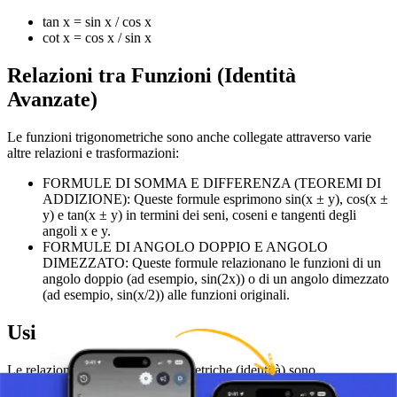
tan x = sin x / cos x
cot x = cos x / sin x
Relazioni tra Funzioni (Identità
Avanzate)
Le funzioni trigonometriche sono anche collegate attraverso varie
altre relazioni e trasformazioni:
FORMULE DI SOMMA E DIFFERENZA (TEOREMI DI
ADDIZIONE): Queste formule esprimono sin(x ± y), cos(x ±
y) e tan(x ± y) in termini dei seni, coseni e tangenti degli
angoli x e y.
FORMULE DI ANGOLO DOPPIO E ANGOLO
DIMEZZATO: Queste formule relazionano le funzioni di un
angolo doppio (ad esempio, sin(2x)) o di un angolo dimezzato
(ad esempio, sin(x/2)) alle funzioni originali.
Usi
Le relazioni tra funzioni trigonometriche (identità) sono
particolarmente usate per semplificare varie espressioni matematiche