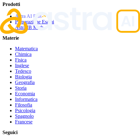
Prodotti
Astra AI Plus
Preparazione Esami
Astra IB Math
Materie
Matematica
Chimica
Fisica
Inglese
Tedesco
Biologia
Geografia
Storia
Economia
Informatica
Filosofia
Psicologia
Spagnolo
Francese
Seguici