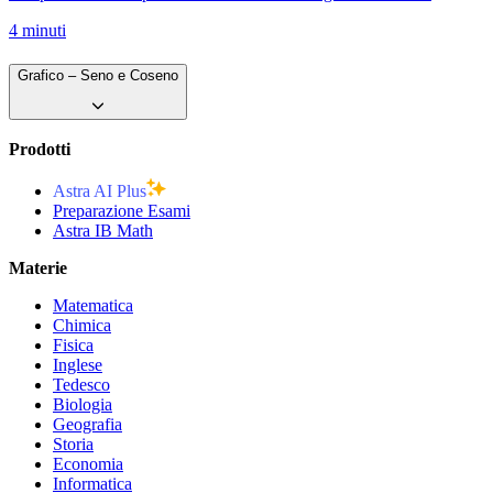
4 minuti
Grafico – Seno e Coseno
Prodotti
Astra AI Plus
Preparazione Esami
Astra IB Math
Materie
Matematica
Chimica
Fisica
Inglese
Tedesco
Biologia
Geografia
Storia
Economia
Informatica