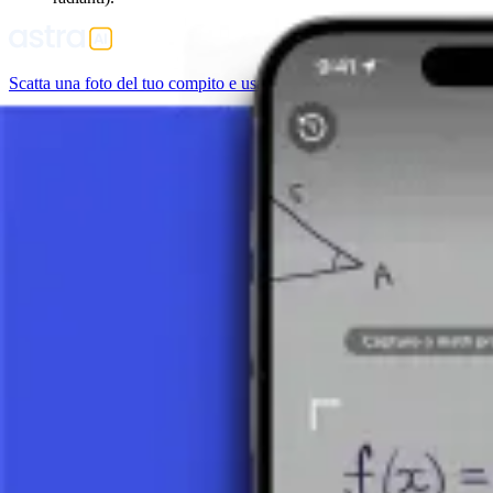
Scatta una foto del tuo compito e usa il tutor AI.
Funzioni Trigonometriche
Cos'è la Trigonometria?
3 minuti
Funzioni Trigonometriche - Fondamenti
9 minuti
Funzioni Trigonometriche – Esempio
10 minuti