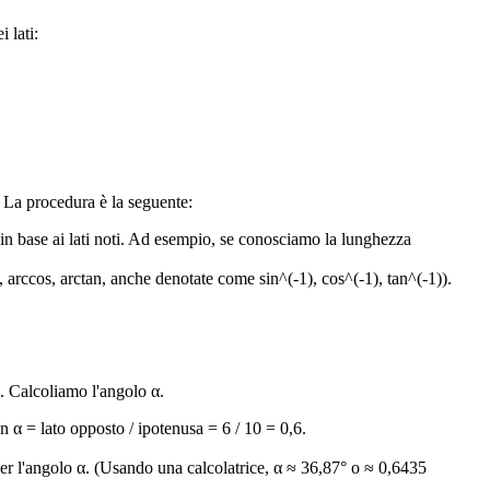
 lati:
 La procedura è la seguente:
 ai lati noti. Ad esempio, se conosciamo la lunghezza
cos, arctan, anche denotate come sin^(-1), cos^(-1), tan^(-1)).
. Calcoliamo l'angolo α.
 lato opposto / ipotenusa = 6 / 10 = 0,6.
 l'angolo α. (Usando una calcolatrice, α ≈ 36,87° o ≈ 0,6435