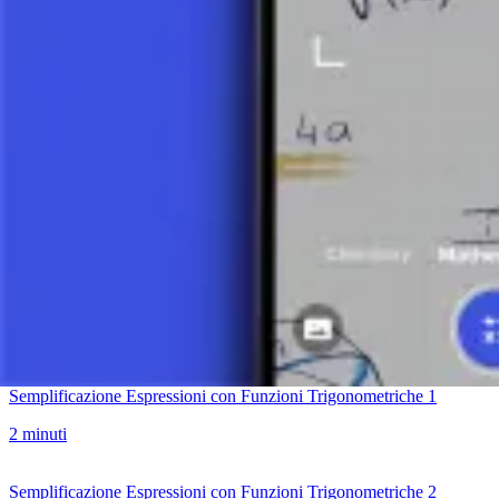
Relazioni tra Funzioni Trigonometriche (Identità Trigonometriche)
8 minuti
Cosa Sono Seno e Coseno?
11 minuti
Tavola delle Funzioni Trigonometriche
9 minuti
Trovare il Valore di un Angolo con Funzioni Trigonometriche - Eserci
6 minuti
Semplificazione Espressioni con Funzioni Trigonometriche 1
2 minuti
Semplificazione Espressioni con Funzioni Trigonometriche 2