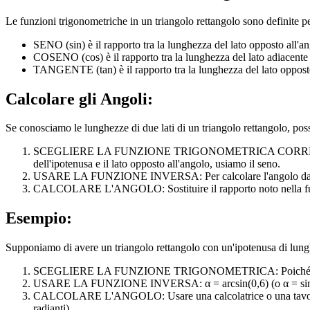
Le funzioni trigonometriche in un triangolo rettangolo sono definite per
SENO (sin) è il rapporto tra la lunghezza del lato opposto all'an
COSENO (cos) è il rapporto tra la lunghezza del lato adiacente a
TANGENTE (tan) è il rapporto tra la lunghezza del lato opposto 
Calcolare gli Angoli:
Se conosciamo le lunghezze di due lati di un triangolo rettangolo, po
SCEGLIERE LA FUNZIONE TRIGONOMETRICA CORRETTA: Prima, d
dell'ipotenusa e il lato opposto all'angolo, usiamo il seno.
USARE LA FUNZIONE INVERSA: Per calcolare l'angolo dal rappor
CALCOLARE L'ANGOLO: Sostituire il rapporto noto nella funzi
Esempio:
Supponiamo di avere un triangolo rettangolo con un'ipotenusa di lungh
SCEGLIERE LA FUNZIONE TRIGONOMETRICA: Poiché conosciamo l'
USARE LA FUNZIONE INVERSA: α = arcsin(0,6) (o α = sin^
CALCOLARE L'ANGOLO: Usare una calcolatrice o una tavola di v
radianti).