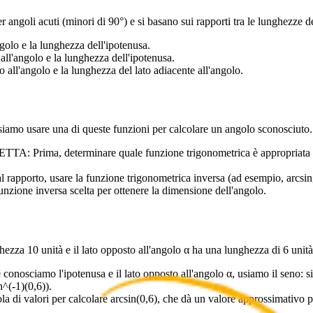
 angoli acuti (minori di 90°) e si basano sui rapporti tra le lunghezze dei
golo e la lunghezza dell'ipotenusa.
ll'angolo e la lunghezza dell'ipotenusa.
all'angolo e la lunghezza del lato adiacente all'angolo.
ssiamo usare una di queste funzioni per calcolare un angolo sconosciuto.
eterminare quale funzione trigonometrica è appropriata in base
to, usare la funzione trigonometrica inversa (ad esempio, arcsin, arc
one inversa scelta per ottenere la dimensione dell'angolo.
ezza 10 unità e il lato opposto all'angolo α ha una lunghezza di 6 unità
ipotenusa e il lato opposto all'angolo α, usiamo il seno: sin α =
(-1)(0,6)).
alori per calcolare arcsin(0,6), che dà un valore approssimativo per