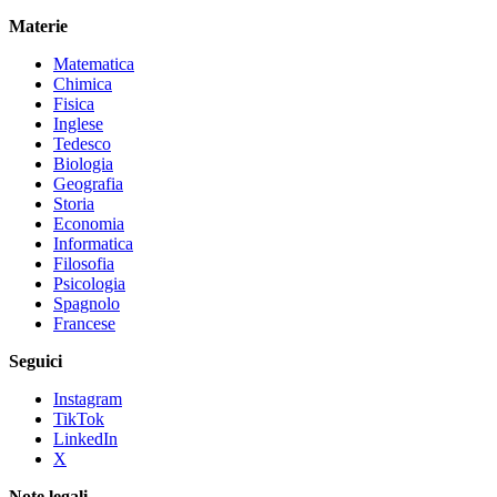
Materie
Matematica
Chimica
Fisica
Inglese
Tedesco
Biologia
Geografia
Storia
Economia
Informatica
Filosofia
Psicologia
Spagnolo
Francese
Seguici
Instagram
TikTok
LinkedIn
X
Note legali