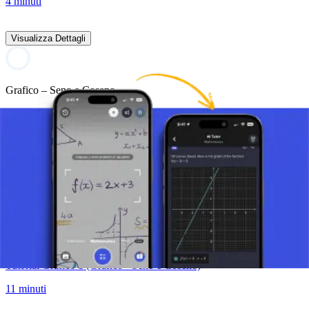
4 minuti
Visualizza Dettagli
Grafico – Seno e Coseno
2 video
Visualizza Dettagli
Grafico della Funzione Seno
8 minuti
Tutorial Grafico 1 (Grafico - Seno e Coseno)
11 minuti