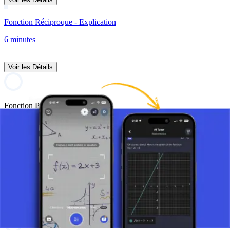
Fonction Réciproque - Explication
6 minutes
Voir les Détails
Fonction Puissance
1 vidéo
Voir les Détails
Qu'est-ce qu'une Fonction Puissance ?
8 minutes
Voir les Détails