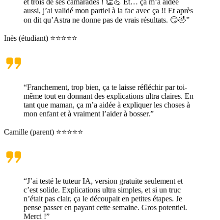
et trois de ses camarades ! 👏💪 Et… ça m’a aidée
aussi, j’ai validé mon partiel à la fac avec ça !! Et après
on dit qu’Astra ne donne pas de vrais résultats. 😏🤣”
Inès (étudiant) ⭐⭐⭐⭐⭐
“Franchement, trop bien, ça te laisse réfléchir par toi-
même tout en donnant des explications ultra claires. En
tant que maman, ça m’a aidée à expliquer les choses à
mon enfant et à vraiment l’aider à bosser.”
Camille (parent) ⭐⭐⭐⭐⭐
“J’ai testé le tuteur IA, version gratuite seulement et
c’est solide. Explications ultra simples, et si un truc
n’était pas clair, ça le découpait en petites étapes. Je
pense passer en payant cette semaine. Gros potentiel.
Merci !”