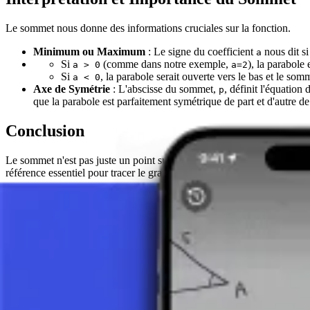
Le sommet nous donne des informations cruciales sur la fonction.
Minimum ou Maximum
: Le signe du coefficient
nous dit si
a
Si
(comme dans notre exemple,
), la parabole
a > 0
a=2
Si
, la parabole serait ouverte vers le bas et le som
a < 0
Axe de Symétrie
: L'abscisse du sommet,
, définit l'équation 
p
que la parabole est parfaitement symétrique de part et d'autre de 
Conclusion
Le sommet n'est pas juste un point sur un graphique ; c'est le centre 
référence essentiel pour tracer le graphique. La maîtrise du calcul et
Prenez une photo de votre devoir et utilisez le tuteur IA.
Fonction
Fonction Linéaire