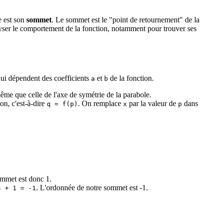
e est son
sommet
. Le sommet est le "point de retournement" de la
nalyser le comportement de la fonction, notamment pour trouver ses
qui dépendent des coefficients
et
de la fonction.
a
b
même que celle de l'axe de symétrie de la parabole.
on, c'est-à-dire
. On remplace
par la valeur de
dans
q = f(p)
x
p
ommet est donc 1.
. L'ordonnée de notre sommet est -1.
4 + 1 = -1