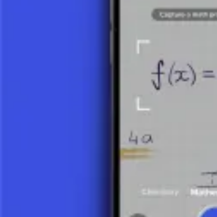
Fonction Quadratique
Coefficients d'une Fonction Quadratique
5 minutes
Le Sommet de la Fonction Quadratique
8 minutes
Les Zéros d'une Fonction Quadratique
7 minutes
Fonction Quadratique – Exemple
9 minutes