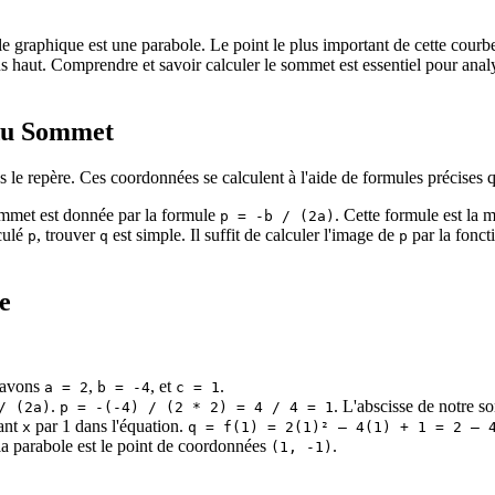
 le graphique est une parabole. Le point le plus important de cette courb
le plus haut. Comprendre et savoir calculer le sommet est essentiel pour a
 du Sommet
 le repère. Ces coordonnées se calculent à l'aide de formules précises 
ommet est donnée par la formule
. Cette formule est la 
p = -b / (2a)
culé
, trouver
est simple. Il suffit de calculer l'image de
par la foncti
p
q
p
e
 avons
,
, et
.
a = 2
b = -4
c = 1
.
. L'abscisse de notre s
/ (2a)
p = -(-4) / (2 * 2) = 4 / 4 = 1
ant
par 1 dans l'équation.
x
q = f(1) = 2(1)² – 4(1) + 1 = 2 – 
 parabole est le point de coordonnées
.
(1, -1)