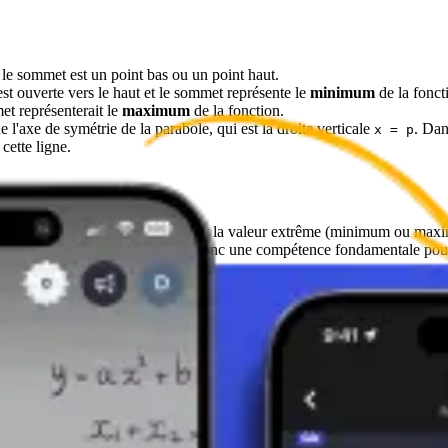
 le sommet est un point bas ou un point haut.
 est ouverte vers le haut et le sommet représente le
minimum
de la fonct
met représenterait le
maximum
de la fonction.
de l'axe de symétrie de la parabole, qui est la droite verticale
. Dan
x = p
cette ligne.
de contrôle de la parabole. Il définit la valeur extrême (minimum ou maxi
 de l'interprétation du sommet est donc une compétence fondamentale pou