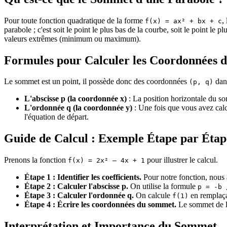
Pour toute fonction quadratique de la forme
,
f(x) = ax² + bx + c
parabole ; c'est soit le point le plus bas de la courbe, soit le point 
valeurs extrêmes (minimum ou maximum).
Formules pour Calculer les Coordonnées
Le sommet est un point, il possède donc des coordonnées
dans
(p, q)
L'abscisse p (la coordonnée x)
: La position horizontale du s
L'ordonnée q (la coordonnée y)
: Une fois que vous avez cal
l'équation de départ.
Guide de Calcul : Exemple Étape par Étap
Prenons la fonction
pour illustrer le calcul.
f(x) = 2x² – 4x + 1
Étape 1 : Identifier les coefficients.
Pour notre fonction, nous
Étape 2 : Calculer l'abscisse p.
On utilise la formule
p = -b 
Étape 3 : Calculer l'ordonnée q.
On calcule
en remplaç
f(1)
Étape 4 : Écrire les coordonnées du sommet.
Le sommet de la
Interprétation et Importance du Sommet