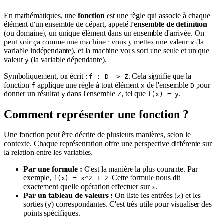
En mathématiques, une
fonction
est une règle qui associe à chaque
élément d'un ensemble de départ, appelé
l'ensemble de définition
(ou domaine), un unique élément dans un ensemble d'arrivée. On
peut voir ça comme une machine : vous y mettez une valeur
(la
x
variable indépendante), et la machine vous sort une seule et unique
valeur
(la variable dépendante).
y
Symboliquement, on écrit :
. Cela signifie que la
f : D -> Z
fonction
applique une règle à tout élément
de l'ensemble
pour
f
x
D
donner un résultat
dans l'ensemble
, tel que
.
y
Z
f(x) = y
Comment représenter une fonction ?
Une fonction peut être décrite de plusieurs manières, selon le
contexte. Chaque représentation offre une perspective différente sur
la relation entre les variables.
Par une formule :
C'est la manière la plus courante. Par
exemple,
. Cette formule nous dit
f(x) = x^2 + 2
exactement quelle opération effectuer sur
.
x
Par un tableau de valeurs :
On liste les entrées (
) et les
x
sorties (
) correspondantes. C'est très utile pour visualiser des
y
points spécifiques.