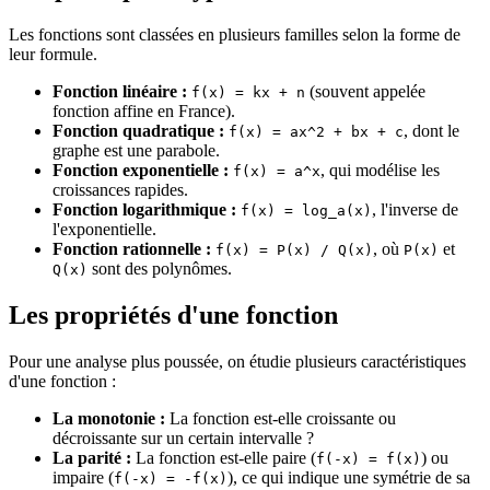
Les fonctions sont classées en plusieurs familles selon la forme de
leur formule.
Fonction linéaire :
(souvent appelée
f(x) = kx + n
fonction affine en France).
Fonction quadratique :
, dont le
f(x) = ax^2 + bx + c
graphe est une parabole.
Fonction exponentielle :
, qui modélise les
f(x) = a^x
croissances rapides.
Fonction logarithmique :
, l'inverse de
f(x) = log_a(x)
l'exponentielle.
Fonction rationnelle :
, où
et
f(x) = P(x) / Q(x)
P(x)
sont des polynômes.
Q(x)
Les propriétés d'une fonction
Pour une analyse plus poussée, on étudie plusieurs caractéristiques
d'une fonction :
La monotonie :
La fonction est-elle croissante ou
décroissante sur un certain intervalle ?
La parité :
La fonction est-elle paire (
) ou
f(-x) = f(x)
impaire (
), ce qui indique une symétrie de sa
f(-x) = -f(x)