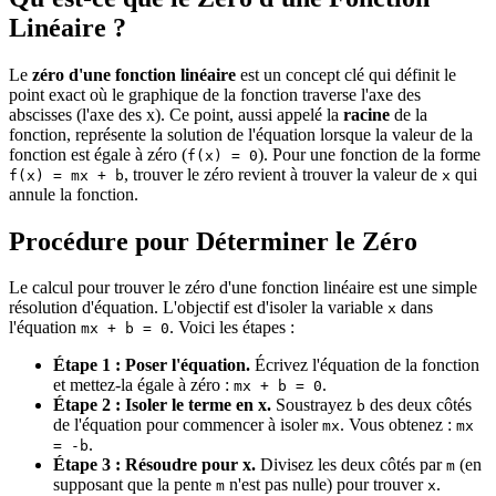
Linéaire ?
Le
zéro d'une fonction linéaire
est un concept clé qui définit le
point exact où le graphique de la fonction traverse l'axe des
abscisses (l'axe des x). Ce point, aussi appelé la
racine
de la
fonction, représente la solution de l'équation lorsque la valeur de la
fonction est égale à zéro (
). Pour une fonction de la forme
f(x) = 0
, trouver le zéro revient à trouver la valeur de
qui
f(x) = mx + b
x
annule la fonction.
Procédure pour Déterminer le Zéro
Le calcul pour trouver le zéro d'une fonction linéaire est une simple
résolution d'équation. L'objectif est d'isoler la variable
dans
x
l'équation
. Voici les étapes :
mx + b = 0
Étape 1 : Poser l'équation.
Écrivez l'équation de la fonction
et mettez-la égale à zéro :
.
mx + b = 0
Étape 2 : Isoler le terme en x.
Soustrayez
des deux côtés
b
de l'équation pour commencer à isoler
. Vous obtenez :
mx
mx
.
= -b
Étape 3 : Résoudre pour x.
Divisez les deux côtés par
(en
m
supposant que la pente
n'est pas nulle) pour trouver
.
m
x