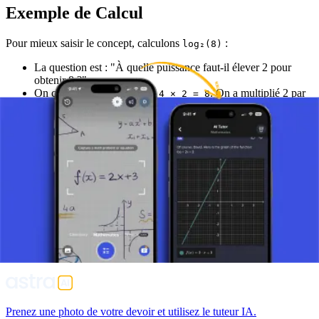
Exemple de Calcul
Pour mieux saisir le concept, calculons
:
log₂(8)
La question est : "À quelle puissance faut-il élever 2 pour
obtenir 8 ?"
On calcule :
, et
. On a multiplié 2 par
2 × 2 = 4
4 × 2 = 8
lui-même 3 fois.
La puissance est donc 3.
Par conséquent,
.
log₂(8) = 3
Conclusion
La fonction logarithme est un outil puissant pour "inverser"
l'exponentiation. Elle est indispensable pour résoudre des équations
où l'inconnue est en exposant et pour travailler avec des échelles de
mesure qui couvrent une vaste gamme de valeurs. Sa
compréhension est fondamentale en algèbre, en analyse, et dans de
nombreuses applications scientifiques et techniques.
Prenez une photo de votre devoir et utilisez le tuteur IA.