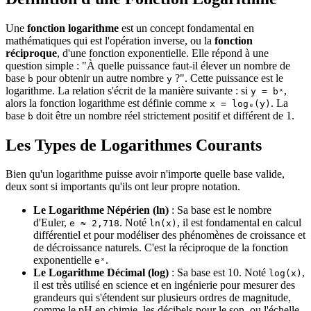
Une
fonction logarithme
est un concept fondamental en
mathématiques qui est l'opération inverse, ou la
fonction
réciproque
, d'une fonction exponentielle. Elle répond à une
question simple : "À quelle puissance faut-il élever un nombre de
base
pour obtenir un autre nombre
?". Cette puissance est le
b
y
logarithme. La relation s'écrit de la manière suivante : si
,
y = bˣ
alors la fonction logarithme est définie comme
. La
x = logₑ(y)
base
doit être un nombre réel strictement positif et différent de 1.
b
Les Types de Logarithmes Courants
Bien qu'un logarithme puisse avoir n'importe quelle base valide,
deux sont si importants qu'ils ont leur propre notation.
Le Logarithme Népérien (ln)
: Sa base est le nombre
d'Euler,
. Noté
, il est fondamental en calcul
e ≈ 2,718
ln(x)
différentiel et pour modéliser des phénomènes de croissance et
de décroissance naturels. C'est la réciproque de la fonction
exponentielle
.
eˣ
Le Logarithme Décimal (log)
: Sa base est 10. Noté
,
log(x)
il est très utilisé en science et en ingénierie pour mesurer des
grandeurs qui s'étendent sur plusieurs ordres de magnitude,
comme le pH en chimie, les décibels pour le son, ou l'échelle