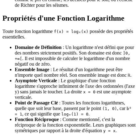
de Richter pour les séismes.
Propriétés d'une Fonction Logarithme
Toute fonction logarithme
possède des propriétés
f(x) = logₑ(x)
essentielles.
Domaine de Définition
: Un logarithme n'est défini que pour
des nombres strictement positifs. Son domaine est donc
]0,
. Il est impossible de calculer le logarithme d'un nombre
+∞[
négatif ou de zéro.
Ensemble Image
: Le résultat d'un logarithme peut être
n'importe quel nombre réel. Son ensemble image est donc
.
ℝ
Asymptote Verticale
: Le graphique d'une fonction
logarithme s'approche infiniment de l'axe des ordonnées (l'axe
y) sans jamais le toucher. La droite
est une asymptote
x = 0
verticale.
Point de Passage Clé
: Toutes les fonctions logarithmes,
quelle que soit leur base, passent par le point
, car
(1, 0)
b⁰
, ce qui signifie que
.
= 1
logₑ(1) = 0
Fonction Réciproque
: Comme mentionné, c'est la
réciproque de la fonction exponentielle. Leurs graphiques sont
symétriques par rapport à la droite d'équation
.
y = x