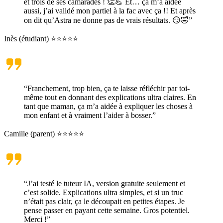
et trois de ses camarades ! 👏💪 Et… ça m’a aidée
aussi, j’ai validé mon partiel à la fac avec ça !! Et après
on dit qu’Astra ne donne pas de vrais résultats. 😏🤣”
Inès (étudiant) ⭐⭐⭐⭐⭐
“Franchement, trop bien, ça te laisse réfléchir par toi-
même tout en donnant des explications ultra claires. En
tant que maman, ça m’a aidée à expliquer les choses à
mon enfant et à vraiment l’aider à bosser.”
Camille (parent) ⭐⭐⭐⭐⭐
“J’ai testé le tuteur IA, version gratuite seulement et
c’est solide. Explications ultra simples, et si un truc
n’était pas clair, ça le découpait en petites étapes. Je
pense passer en payant cette semaine. Gros potentiel.
Merci !”