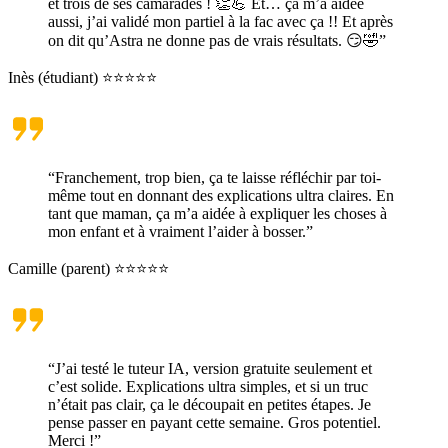
et trois de ses camarades ! 👏💪 Et… ça m’a aidée
aussi, j’ai validé mon partiel à la fac avec ça !! Et après
on dit qu’Astra ne donne pas de vrais résultats. 😏🤣”
Inès (étudiant) ⭐⭐⭐⭐⭐
“Franchement, trop bien, ça te laisse réfléchir par toi-
même tout en donnant des explications ultra claires. En
tant que maman, ça m’a aidée à expliquer les choses à
mon enfant et à vraiment l’aider à bosser.”
Camille (parent) ⭐⭐⭐⭐⭐
“J’ai testé le tuteur IA, version gratuite seulement et
c’est solide. Explications ultra simples, et si un truc
n’était pas clair, ça le découpait en petites étapes. Je
pense passer en payant cette semaine. Gros potentiel.
Merci !”