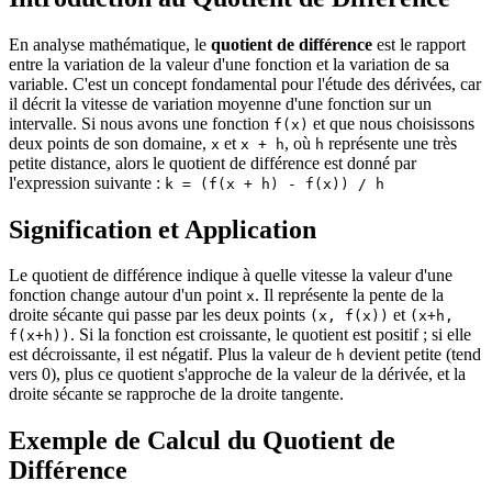
En analyse mathématique, le
quotient de différence
est le rapport
entre la variation de la valeur d'une fonction et la variation de sa
variable. C'est un concept fondamental pour l'étude des dérivées, car
il décrit la vitesse de variation moyenne d'une fonction sur un
intervalle. Si nous avons une fonction
et que nous choisissons
f(x)
deux points de son domaine,
et
, où
représente une très
x
x + h
h
petite distance, alors le quotient de différence est donné par
l'expression suivante :
k = (f(x + h) - f(x)) / h
Signification et Application
Le quotient de différence indique à quelle vitesse la valeur d'une
fonction change autour d'un point
. Il représente la pente de la
x
droite sécante qui passe par les deux points
et
(x, f(x))
(x+h,
. Si la fonction est croissante, le quotient est positif ; si elle
f(x+h))
est décroissante, il est négatif. Plus la valeur de
devient petite (tend
h
vers 0), plus ce quotient s'approche de la valeur de la dérivée, et la
droite sécante se rapproche de la droite tangente.
Exemple de Calcul du Quotient de
Différence