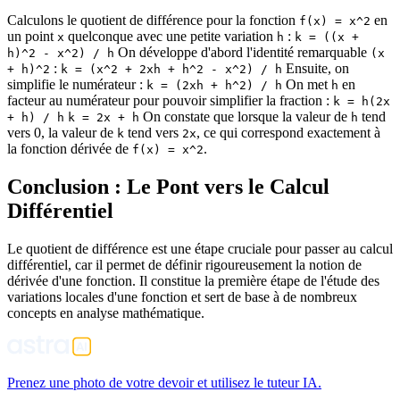
Calculons le quotient de différence pour la fonction
en
f(x) = x^2
un point
quelconque avec une petite variation
:
x
h
k = ((x +
On développe d'abord l'identité remarquable
h)^2 - x^2) / h
(x
:
Ensuite, on
+ h)^2
k = (x^2 + 2xh + h^2 - x^2) / h
simplifie le numérateur :
On met
en
k = (2xh + h^2) / h
h
facteur au numérateur pour pouvoir simplifier la fraction :
k = h(2x
On constate que lorsque la valeur de
tend
+ h) / h
k = 2x + h
h
vers 0, la valeur de
tend vers
, ce qui correspond exactement à
k
2x
la fonction dérivée de
.
f(x) = x^2
Conclusion : Le Pont vers le Calcul
Différentiel
Le quotient de différence est une étape cruciale pour passer au calcul
différentiel, car il permet de définir rigoureusement la notion de
dérivée d'une fonction. Il constitue la première étape de l'étude des
variations locales d'une fonction et sert de base à de nombreux
concepts en analyse mathématique.
Prenez une photo de votre devoir et utilisez le tuteur IA.