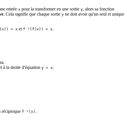
une entrée
pour la transformer en une sortie
, alors sa fonction
x
y
ve
. Cela signifie que chaque sortie
ne doit avoir qu'un seul et unique
y
et
.
(x)) = x
f⁻¹(f(x)) = x
sa.
t à la droite d'équation
.
y = x
on réciproque
.
f⁻¹(x)