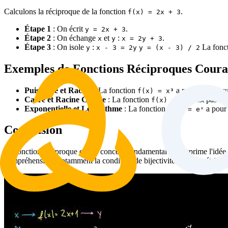
Calculons la réciproque de la fonction
.
f(x) = 2x + 3
Étape 1
: On écrit
.
y = 2x + 3
Étape 2
: On échange
et
:
.
x
y
x = 2y + 3
Étape 3
: On isole
:
La fonct
y
x - 3 = 2y
y = (x - 3) / 2
Exemples de Fonctions Réciproques Coura
Puissance et Racine
: La fonction
a pour réciproq
f(x) = x³
Carré et Racine Carrée
: La fonction
n'est pas bi
f(x) = x²
Exponentielle et Logarithme
: La fonction
a pour 
f(x) = eˣ
Conclusion
La fonction réciproque est un concept fondamental qui exprime l'idée 
compréhension, notamment la condition de bijectivité et la symétrie gra