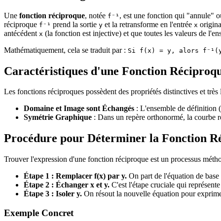
Une
fonction réciproque
, notée
, est une fonction qui "annule" o
f⁻¹
réciproque
prend la sortie
et la retransforme en l'entrée
origina
f⁻¹
y
x
antécédent
(la fonction est injective) et que toutes les valeurs de l'en
x
Mathématiquement, cela se traduit par :
Si f(x) = y, alors f⁻¹(
Caractéristiques d'une Fonction Réciproq
Les fonctions réciproques possèdent des propriétés distinctives et très 
Domaine et Image sont Échangés
: L'ensemble de définition 
Symétrie Graphique
: Dans un repère orthonormé, la courbe r
Procédure pour Déterminer la Fonction R
Trouver l'expression d'une fonction réciproque est un processus méth
Étape 1 : Remplacer f(x) par y.
On part de l'équation de base
Étape 2 : Échanger x et y.
C'est l'étape cruciale qui représente
Étape 3 : Isoler y.
On résout la nouvelle équation pour exprim
Exemple Concret