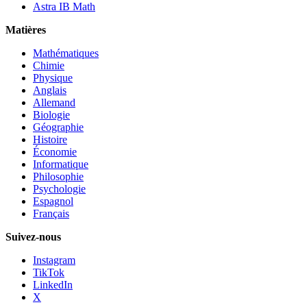
Astra IB Math
Matières
Mathématiques
Chimie
Physique
Anglais
Allemand
Biologie
Géographie
Histoire
Économie
Informatique
Philosophie
Psychologie
Espagnol
Français
Suivez-nous
Instagram
TikTok
LinkedIn
X