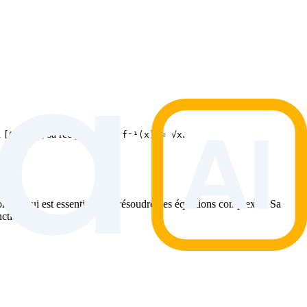
à
, sa réciproque est
.
[0, +∞)
f⁻¹(x) = √x
on, ce qui est essentiel pour résoudre des équations complexes. Sa
nctions.