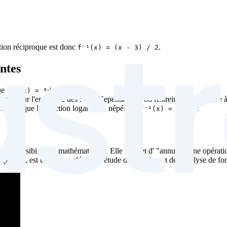
ion réciproque est donc
.
f⁻¹(x) = (x - 3) / 2
ntes
ue
.
f⁻¹(x) = ³√x
jective sur l'ensemble des réels. Cependant, si on restreint son domaine 
réciproque la fonction logarithme népérien,
.
f⁻¹(x) = ln(x)
de réversibilité en mathématiques. Elle permet d' "annuler" une opérati
phique, est une étape clé dans l'étude de l'algèbre et de l'analyse de fo