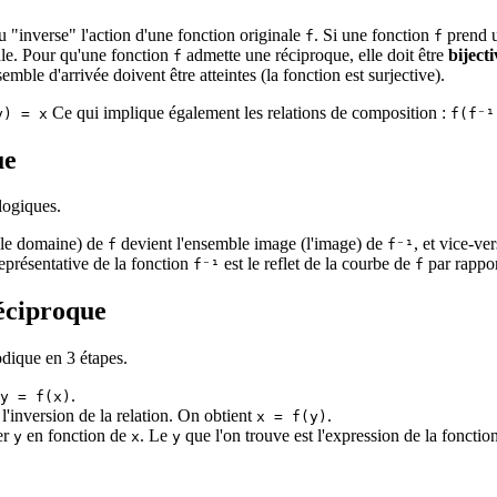
u "inverse" l'action d'une fonction originale
. Si une fonction
prend 
f
f
le. Pour qu'une fonction
admette une réciproque, elle doit être
bijecti
f
semble d'arrivée doivent être atteintes (la fonction est surjective).
Ce qui implique également les relations de composition :
y) = x
f(f⁻¹
ue
logiques.
(le domaine) de
devient l'ensemble image (l'image) de
, et vice-ver
f
f⁻¹
eprésentative de la fonction
est le reflet de la courbe de
par rappor
f⁻¹
f
éciproque
odique en 3 étapes.
.
y = f(x)
 l'inversion de la relation. On obtient
.
x = f(y)
er
en fonction de
. Le
que l'on trouve est l'expression de la foncti
y
x
y