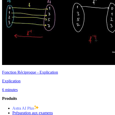
Fonction Réciproque - Explication
Explication
6 minutes
Produits
Astra AI Plus
Préparation aux examens