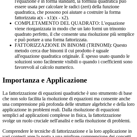
l'equazione è in forma standard, la formula quadratica può
essere usata per calcolare le radici (zeri) della funzione
quadratica, che possono poi aiutare a costruire la forma
fattorizzata a(x - x1)(x - x2).
COMPLETAMENTO DEL QUADRATO: L'equazione
viene riorganizzata in modo che un lato formi un trinomio
quadrato perfetto, il che consente una risoluzione più semplice
e può portare a una forma fattorizzata.
FATTORIZZAZIONE IN BINOMI (TRINOMI): Questo
metodo cerca due binomi il cui prodotto è uguale
all'equazione quadratica originale. È spesso usato quando le
soluzioni sono facilmente visibili o quando i coefficienti sono
favorevoli al calcolo numerico.
Importanza e Applicazione
La fattorizzazione di equazioni quadratiche è uno strumento di base
che non solo facilita la risoluzione di equazioni ma consente anche
una comprensione più profonda delle strutture algebriche e della loro
applicazione in problemi reali. Dalla risoluzione di equazioni
semplici ad applicazioni complesse in fisica, la fattorizzazione
svolge un ruolo cruciale nell'analisi e nella risoluzione di problemi.
Comprendere le tecniche di fattorizzazione e la loro applicazione in
vari contesti apre la porta a una migliore comprensione dei concetti