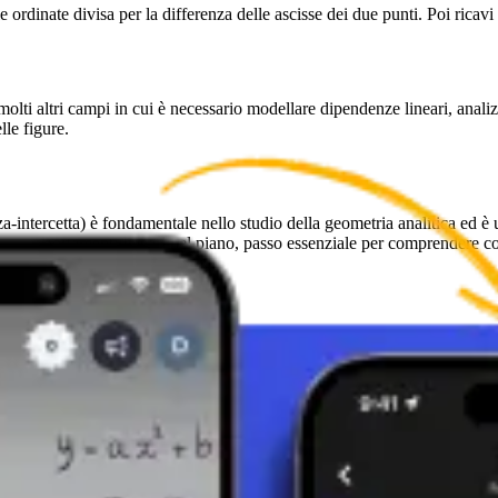
 ordinate divisa per la differenza delle ascisse dei due punti. Poi ricav
olti altri campi in cui è necessario modellare dipendenze lineari, analizz
lle figure.
-intercetta) è fondamentale nello studio della geometria analitica ed è 
e comportamenti lineari nel piano, passo essenziale per comprendere co