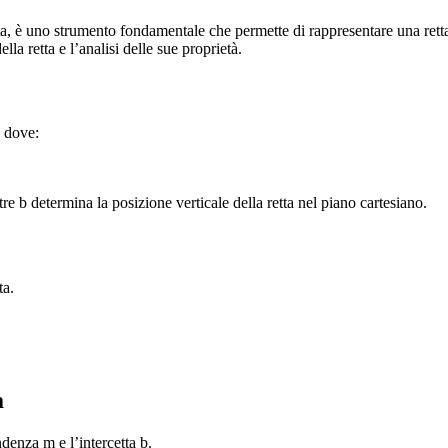
ta, è uno strumento fondamentale che permette di rappresentare una rett
la retta e l’analisi delle sue proprietà.
, dove:
re b determina la posizione verticale della retta nel piano cartesiano.
ta.
a
denza m e l’intercetta b.