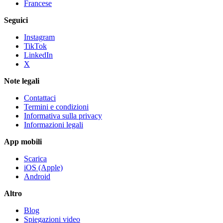
Francese
Seguici
Instagram
TikTok
LinkedIn
X
Note legali
Contattaci
Termini e condizioni
Informativa sulla privacy
Informazioni legali
App mobili
Scarica
iOS (Apple)
Android
Altro
Blog
Spiegazioni video