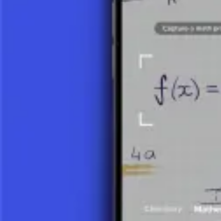
Che cos’è una funzione lineare?
7 minuti
Grafico di una funzione lineare
7 minuti
Quoziente di differenza
9 minuti
Zero di una funzione lineare
4 minuti
Equazione esplicita di una retta (forma pendenza-intercetta)
6 minuti