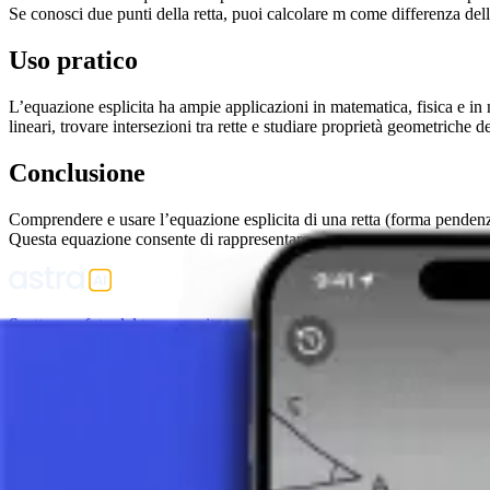
Se conosci due punti della retta, puoi calcolare m come differenza delle
Uso pratico
L’equazione esplicita ha ampie applicazioni in matematica, fisica e in m
lineari, trovare intersezioni tra rette e studiare proprietà geometriche de
Conclusione
Comprendere e usare l’equazione esplicita di una retta (forma pendenza
Questa equazione consente di rappresentare e analizzare con precision
Scatta una foto del tuo compito e usa il tutor AI.
Funzione
Funzione lineare