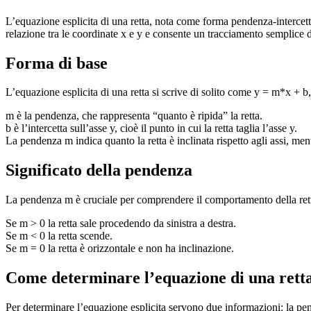
L’equazione esplicita di una retta, nota come forma pendenza-intercet
relazione tra le coordinate x e y e consente un tracciamento semplice del
Forma di base
L’equazione esplicita di una retta si scrive di solito come y = m*x + b
m è la pendenza, che rappresenta “quanto è ripida” la retta.
b è l’intercetta sull’asse y, cioè il punto in cui la retta taglia l’asse y.
La pendenza m indica quanto la retta è inclinata rispetto agli assi, ment
Significato della pendenza
La pendenza m è cruciale per comprendere il comportamento della ret
Se m > 0 la retta sale procedendo da sinistra a destra.
Se m < 0 la retta scende.
Se m = 0 la retta è orizzontale e non ha inclinazione.
Come determinare l’equazione di una rett
Per determinare l’equazione esplicita servono due informazioni: la pen