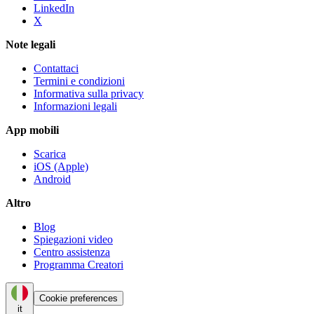
LinkedIn
X
Note legali
Contattaci
Termini e condizioni
Informativa sulla privacy
Informazioni legali
App mobili
Scarica
iOS (Apple)
Android
Altro
Blog
Spiegazioni video
Centro assistenza
Programma Creatori
Cookie preferences
it