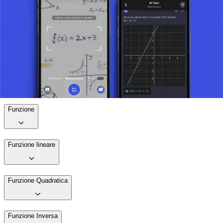
possono essere "annullate" o "invertite." Comprendere queste
funzioni apre la porta a una comprensione più profonda delle
strutture matematiche e consente una migliore comprensione di vari
concetti matematici, come la risoluzione di equazioni e la
trasformazione di grafici. Le funzioni inverse sono fondamentali in
algebra, analisi e numerose altre aree della matematica.
Scatta una foto del tuo compito e usa il tutor AI.
Funzione
Funzione lineare
Funzione Quadratica
Funzione Inversa