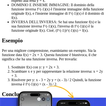
rispetto alla retta y = x.
DOMINIO E INSIEME IMMAGINE: Il dominio della
funzione inversa f^(-1)(x) è l'insieme immagine della funzione
originale f(x), e l'insieme immagine di f^(-1)(x) è il dominio di
f(x).
INVERSA DELL'INVERSA: Se hai una funzione f(x) e la
sua funzione inversa f^(-1)(x), l'inversa di f^(-1)(x) è la
funzione originale f(x). Cioè, (f^(-1))^(-1)(x) = f(x).
Esempio
Per una migliore comprensione, esaminiamo un esempio. Sia la
funzione data f(x) = 2x + 3. Questa funzione è biunivoca, il che
significa che ha una funzione inversa. Per trovarla:
Sostituire f(x) con y: y = 2x + 3.
Scambiare x e y per rappresentare la relazione inversa: x = 2y
+ 3.
Risolvere per y: x - 3 = 2y y = (x - 3) / 2 Quindi, la funzione
inversa è f^(-1)(x) = (x - 3) / 2.
Conclusione
L'invertibilità è essenziale per comprendere come le funzioni