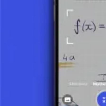
7 minuti
Quoziente di differenza
9 minuti
Zero di una funzione lineare
4 minuti
Equazione esplicita di una retta (forma pendenza-intercetta)
6 minuti
Intersezione di Rette
5 minuti
Funzione Quadratica