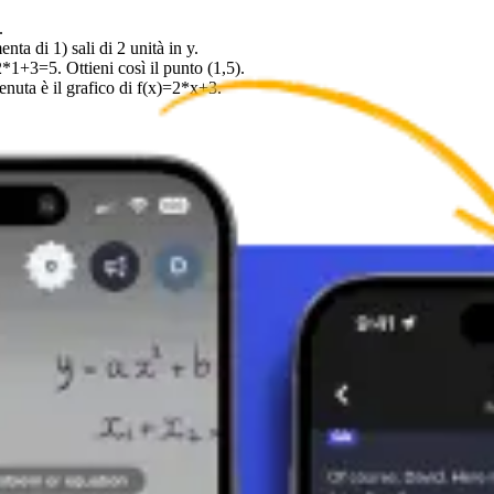
.
ta di 1) sali di 2 unità in y.
1+3=5. Ottieni così il punto (1,5).
ttenuta è il grafico di f(x)=2*x+3.