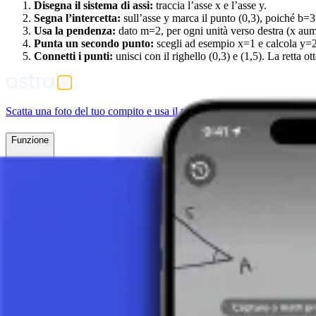
Disegna il sistema di assi:
traccia l’asse x e l’asse y.
Segna l’intercetta:
sull’asse y marca il punto (0,3), poiché b=3
Usa la pendenza:
dato m=2, per ogni unità verso destra (x aumen
Punta un secondo punto:
scegli ad esempio x=1 e calcola y=2*
Connetti i punti:
unisci con il righello (0,3) e (1,5). La retta o
Scatta una foto del tuo compito e usa il tutor AI.
Funzione
Funzione lineare
Che cos’è una funzione lineare?
7 minuti
Grafico di una funzione lineare