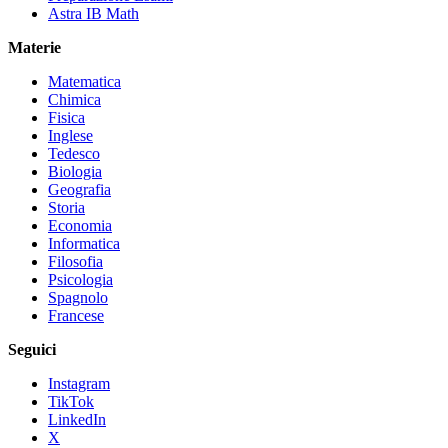
Astra IB Math
Materie
Matematica
Chimica
Fisica
Inglese
Tedesco
Biologia
Geografia
Storia
Economia
Informatica
Filosofia
Psicologia
Spagnolo
Francese
Seguici
Instagram
TikTok
LinkedIn
X