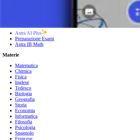
7 minuti
Prodotti
Astra AI Plus
Preparazione Esami
Astra IB Math
Materie
Matematica
Chimica
Fisica
Inglese
Tedesco
Biologia
Geografia
Storia
Economia
Informatica
Filosofia
Psicologia
Spagnolo
Francese