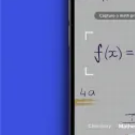
Comprendere la derivata di una funzione è fondamentale per chiunque s
anche come strumento per risolvere problemi reali complessi.
Scatta una foto del tuo compito e usa il tutor AI.
Definizione della Derivata
Punti Stazionari, Funzioni Crescenti e Decrescenti
Pendenza della Tangente e della Retta Normale
Derivate di Altre Funzioni Elementari
Derivata di una Funzione – Esempio 1