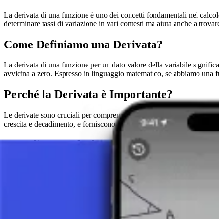
La derivata di una funzione è uno dei concetti fondamentali nel calco
determinare tassi di variazione in vari contesti ma aiuta anche a trovar
Come Definiamo una Derivata?
La derivata di una funzione per un dato valore della variabile significa
avvicina a zero. Espresso in linguaggio matematico, se abbiamo una funzi
Perché la Derivata è Importante?
Le derivate sono cruciali per comprendere come i valori delle funzio
crescita e decadimento, e forniscono uno strumento per l'ottimizzazione
Metodi per Calcolare le Derivate
Le regole base di derivazione includono la regola della costante
La regola della catena consente il calcolo della derivata di funz
La derivazione implicita è usata quando una funzione non è esp
Conclusione