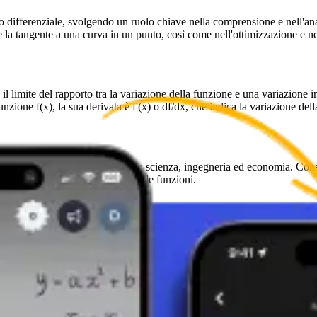
lo differenziale, svolgendo un ruolo chiave nella comprensione e nell'a
e la tangente a una curva in un punto, così come nell'ottimizzazione e ne
 il limite del rapporto tra la variazione della funzione e una variazione 
one f(x), la sua derivata è f'(x) o df/dx, che indica la variazione della
ni cambiano, il che è essenziale in scienza, ingegneria ed economia. C
 e la ricerca degli estremanti delle funzioni.
, la regola della potenza e regole per la somma, differenza e prodotto di
ioni composte.
licitamente espressa come f(x).