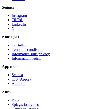
Seguici
Instagram
TikTok
LinkedIn
X
Note legali
Contattaci
Termini e condizioni
Informativa sulla privacy
Informazioni legali
App mobili
Scarica
iOS (Apple)
Android
Altro
Blog
Spiegazioni video
Centro assistenza