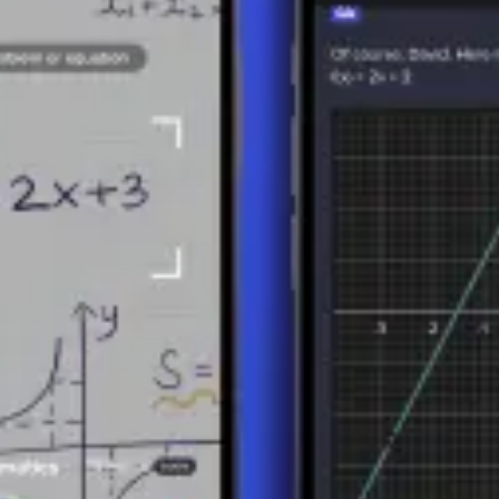
ia coinvolto in discipline matematiche o ingegneristiche. La derivata 