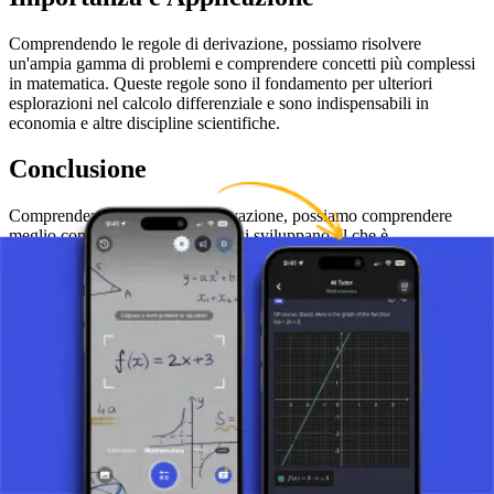
Comprendendo le regole di derivazione, possiamo risolvere
un'ampia gamma di problemi e comprendere concetti più complessi
in matematica. Queste regole sono il fondamento per ulteriori
esplorazioni nel calcolo differenziale e sono indispensabili in
economia e altre discipline scientifiche.
Conclusione
Comprendendo le regole di derivazione, possiamo comprendere
meglio come le cose cambiano e si sviluppano, il che è
fondamentale per risolvere problemi a scuola e nella vita quotidiana.
Questa conoscenza ci aiuta a prevedere meglio gli eventi intorno a
noi e migliorare le tecnologie, dimostrando così l'utilità di questo
argomento in matematica.
Scatta una foto del tuo compito e usa il tutor AI.
Definizione della Derivata