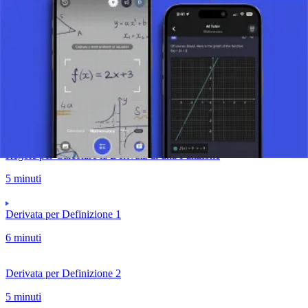
Cos'è una Derivata?
13 minuti
Regole di Derivazione
4 minuti
Regole per Calcolare la Derivata di una Funzione
5 minuti
Derivata per Definizione 1
6 minuti
Derivata per Definizione 2
5 minuti