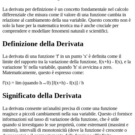
La derivata per definizione è un concetto fondamentale nel calcolo
differenziale che misura come il valore di una funzione cambia in
relazione al cambiamento della sua variabile. Questo concetto non è
solo la base per la matematica teorica ma è anche cruciale per
comprendere e modellare fenomeni naturali e scientifici.
Definizione della Derivata
La derivata di una funzione 'f' in un punto 'x' è definita come il
limite del rapporto tra la variazione della funzione, f(x+h) - f(x), e la
variazione 'h' nella variabile, quando 'h' si avvicina a zero.
Matematicamente, questo è espresso come:
f'(x) = lim (quando h→0) [f(x+h) - f(x)] / h
Significato della Derivata
La derivata consente un'analisi precisa di come una funzione
reagisce a piccoli cambiamenti nella sua variabile. Questo ci fornisce
informazioni sul tasso di variazione della funzione, che è utile
quando si investigano le sue proprietà, come estremanti (massimi e
minimi), intervalli di monotonicità (dove la funzione è crescente o