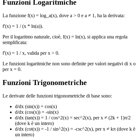
Funzioni Logaritmiche
La funzione f(x) = log_a(x), dove a > 0 e a ≠ 1, ha la derivata:
f'(x) = 1 / (x * ln(a)).
Per il logaritmo naturale, cioè, f(x) = ln(x), si applica una regola
semplificata:
f'(x) = 1 / x, valida per x > 0.
Le funzioni logaritmiche non sono definite per valori negativi di x o
per x = 0.
Funzioni Trigonometriche
Le derivate delle funzioni trigonometriche di base sono:
d/dx (sin(x)) = cos(x)
d/dx (cos(x)) = -sin(x)
d/dx (tan(x)) = 1 / cos^2(x) = sec^2(x), per x ≠ (2k + 1)π/2
(dove k è un intero)
d/dx (cot(x)) = -1 / sin^2(x) = -csc^2(x), per x ≠ kπ (dove k è
un intero)