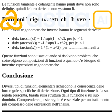
Le funzioni tangente e cotangente hanno punti dove non sono
definite, quindi le loro derivate non esistono lì.
Funzioni Trigonometriche Inverse
Le funzioni trigonometriche inverse hanno le seguenti derivate:
d/dx (arcsin(x)) = 1 / sqrt(1 - x^2), per |x| < 1
d/dx (arccos(x)) = -1 / sqrt(1 - x^2), per |x| < 1
d/dx (arctan(x)) = 1 / (1 + x^2), per tutti i numeri reali x
Queste funzioni sono usate quando si risolvono problemi che
coinvolgono composizioni di funzioni o quando c'è bisogno di
invertire espressioni trigonometriche.
Conclusione
Diversi tipi di funzioni elementari richiedono la conoscenza delle
loro regole specifiche di derivazione. Ogni tipo di funzione ha la sua
regola prescritta, basata sulla struttura della funzione e sul suo
dominio. Comprendere queste regole è essenziale per un trattamento
più complesso delle espressioni nell'analisi.