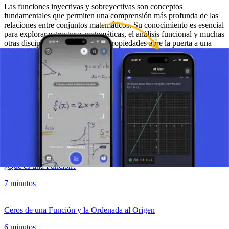
Las funciones inyectivas y sobreyectivas son conceptos
fundamentales que permiten una comprensión más profunda de las
relaciones entre conjuntos matemáticos. Su conocimiento es esencial
para explorar estructuras matemáticas, el análisis funcional y muchas
otras disciplinas. Entender estas propiedades abre la puerta a una
mejor comprensión y uso de las funciones matemáticas en diversos
contextos.
Haz una foto de tu tarea y utiliza el tutor de IA.
Funciones Matemáticas
¿Qué es una Función?
7 minutos
Ceros de una Función y la Ordenada al Origen
6 minutos