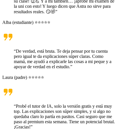
su clase! 👏💪 Y a mí también… ¡aprobé mi examen de
la uni con esto! Y luego dicen que Astra no sirve para
resultados reales. 😏🤣”
Alba (estudiante) ⭐⭐⭐⭐⭐
“De verdad, está bruta. Te deja pensar por tu cuenta
pero igual te da explicaciones súper claras. Como
mamá, me ayudó a explicarle las cosas a mi peque y a
apoyar de verdad en el estudio.”
Laura (padre) ⭐⭐⭐⭐⭐
“Probé el tutor de IA, solo la versión gratis y está muy
top. Las explicaciones son súper simples, y si algo no
quedaba claro lo partía en pasitos. Casi seguro que me
paso al premium esta semana. Tiene un potencial brutal.
¡Gracias!”