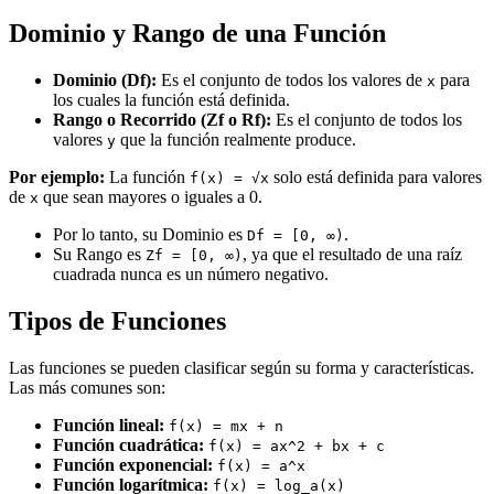
Dominio y Rango de una Función
Dominio (Df):
Es el conjunto de todos los valores de
para
x
los cuales la función está definida.
Rango o Recorrido (Zf o Rf):
Es el conjunto de todos los
valores
que la función realmente produce.
y
Por ejemplo:
La función
solo está definida para valores
f(x) = √x
de
que sean mayores o iguales a 0.
x
Por lo tanto, su Dominio es
.
Df = [0, ∞)
Su Rango es
, ya que el resultado de una raíz
Zf = [0, ∞)
cuadrada nunca es un número negativo.
Tipos de Funciones
Las funciones se pueden clasificar según su forma y características.
Las más comunes son:
Función lineal:
f(x) = mx + n
Función cuadrática:
f(x) = ax^2 + bx + c
Función exponencial:
f(x) = a^x
Función logarítmica:
f(x) = log_a(x)