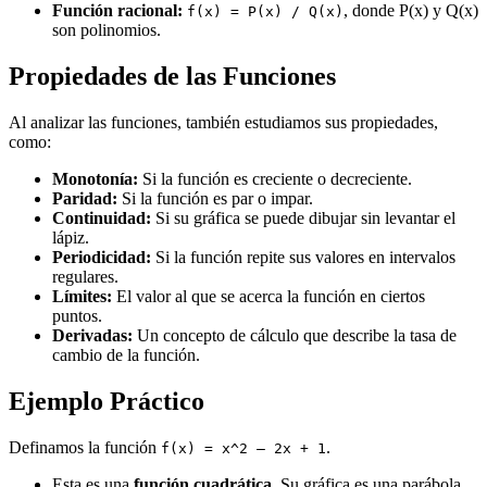
Función racional:
, donde P(x) y Q(x)
f(x) = P(x) / Q(x)
son polinomios.
Propiedades de las Funciones
Al analizar las funciones, también estudiamos sus propiedades,
como:
Monotonía:
Si la función es creciente o decreciente.
Paridad:
Si la función es par o impar.
Continuidad:
Si su gráfica se puede dibujar sin levantar el
lápiz.
Periodicidad:
Si la función repite sus valores en intervalos
regulares.
Límites:
El valor al que se acerca la función en ciertos
puntos.
Derivadas:
Un concepto de cálculo que describe la tasa de
cambio de la función.
Ejemplo Práctico
Definamos la función
.
f(x) = x^2 – 2x + 1
Esta es una
función cuadrática
. Su gráfica es una parábola.