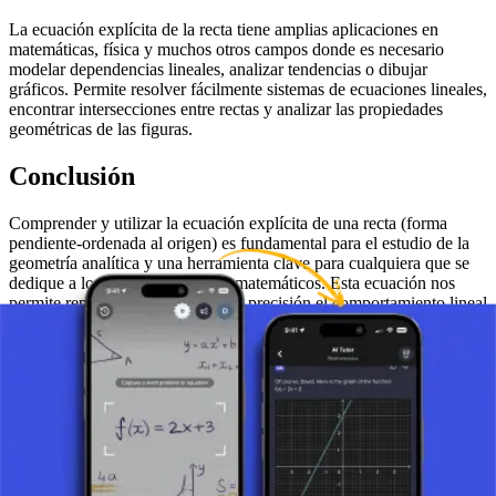
La ecuación explícita de la recta tiene amplias aplicaciones en
matemáticas, física y muchos otros campos donde es necesario
modelar dependencias lineales, analizar tendencias o dibujar
gráficos. Permite resolver fácilmente sistemas de ecuaciones lineales,
encontrar intersecciones entre rectas y analizar las propiedades
geométricas de las figuras.
Conclusión
Comprender y utilizar la ecuación explícita de una recta (forma
pendiente-ordenada al origen) es fundamental para el estudio de la
geometría analítica y una herramienta clave para cualquiera que se
dedique a los cálculos y análisis matemáticos. Esta ecuación nos
permite representar y analizar con precisión el comportamiento lineal
en un espacio bidimensional, lo cual es esencial para comprender
conceptos matemáticos más complejos.
Haz una foto de tu tarea y utiliza el tutor de IA.
Funciones Matemáticas