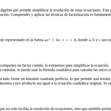
 álgebra que permite simplificar la resolución de estas ecuaciones. Este
cuación. Comprender y aplicar las técnicas de factorización es fundamen
nte representado en la forma
, donde
,
y
son nú
ax² + bx + c = 0
a
b
c
 comparten un factor común, lo extraemos para simplificar la ecuación.
stándar, se puede usar la fórmula cuadrática para calcular las raíces (c
n lado forme un trinomio cuadrado perfecto, lo que permite una resoluc
omios cuyo producto sea igual a la ecuación cuadrática original. Se ut
que no solo facilita la resolución de ecuaciones, sino que también perm