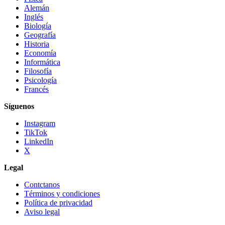
Alemán
Inglés
Biología
Geografía
Historia
Economía
Informática
Filosofía
Psicología
Francés
Síguenos
Instagram
TikTok
LinkedIn
X
Legal
Contctanos
Términos y condiciones
Política de privacidad
Aviso legal