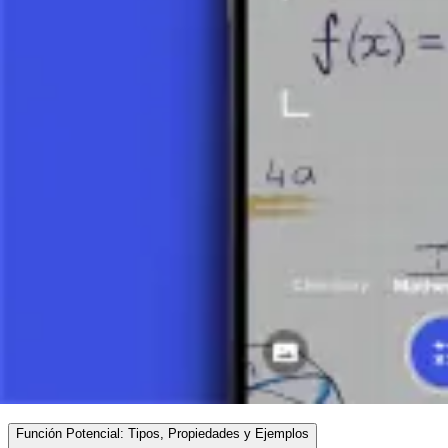
Vértice de una Parábola: Cómo Encontrarlo y su Significado
8 minutos
Ceros de una Función Cuadrática: Cómo Encontrarlos
7 minutos
Graficar una Función Cuadrática: Ejemplo Paso a Paso
9 minutos
Factorización de Ecuaciones Cuadráticas: Métodos y Guía
14 minutos
Función Inversa: Qué es, Cómo Encontrarla y Ejemplos
Función Potencial: Tipos, Propiedades y Ejemplos