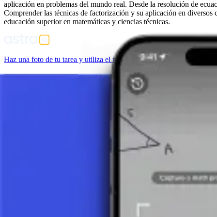
aplicación en problemas del mundo real. Desde la resolución de ecuacio
Comprender las técnicas de factorización y su aplicación en diversos
educación superior en matemáticas y ciencias técnicas.
Haz una foto de tu tarea y utiliza el tutor de IA.
Funciones Matemáticas
Función Lineal
Función Cuadrática: Guía Completa con Fórmulas y Gráfica
Función Cuadrática: Significado de los Coeficientes (a, b, c)
5 minutos