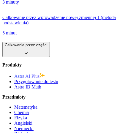
3 minuty
Całkowanie przez wprowadzenie nowej zmiennej 1 (metoda
podstawienia)
5 minut
Całkowanie przez części
Produkty
Astra AI Plus
Przygotowanie do testu
Astra IB Math
Przedmioty
Matematyka
Chemia
Fizyka
Angielski
Niemiecki