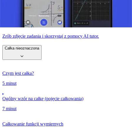
całkowanie pozwala na analizę i interpretację złożonych systemów i
zjawisk. Zrozumienie, jak tworzona jest całka i jak jej używamy,
otwiera drzwi do wielu obszarów zastosowania i badań.
Zrób zdjęcie zadania i skorzystaj z pomocy AI tutor.
Całka nieoznaczona
Czym jest całka?
5 minut
Ogólny wzór na całkę (pojęcie całkowania)
7 minut
Całkowanie funkcji wymiernych