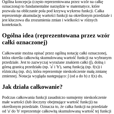
Ogólna koncepcja (często reprezentowana przez wzór na całkę
oznaczoną) to fundamentalne narzędzie w matematyce, które
pozwala na obliczanie pola pod krzywą wykresu funkcji. Całka
reprezentuje akumulację wartości funkcji na określonym przedziale i
jest kluczowa dla zrozumienia zmian i wielkości w różnych
kontekstach.
Ogólna idea (reprezentowana przez wzór
całki oznaczonej)
Całkowanie można opisać przez ogólną notację całki oznaczonej,
która określa całkowitą skumulowaną wartość funkcji na wybranym
przedziale. Jest to zazwyczaj wyrażane znakiem całki (∫), dolną i
górną granicą przedziału (np. 'a' i 'b'), samą funkcją (np. f(x)) i
różniczką (np. dx), która reprezentuje nieskończenie małą zmianę
zmiennej. Notacja wygląda następująco: ∫ (od a do b) z f(x) dx.
Jak działa całkowanie?
Podczas całkowania funkcji zasadniczo sumujemy nieskończenie
małe wartości (lub iloczyny obejmujące wartość funkcji) na
określonym przedziale. Oznacza to, że całka funkcji na przedziale
od 'a' do 'b' reprezentuje całkowitą skumulowaną wartość tej funkcji