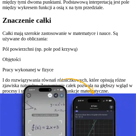
między tymi dwoma punktami. Podstawową interpretacją jest pole
między wykresem funkcji a osią x na tym przedziale.
Znaczenie całki
Całki mają szerokie zastosowanie w matematyce i nauce. Są
używane do obliczania:
Pól powierzchni (np. pole pod krzywą)
Objętości
Pracy wykonanej w fizyce
I do rozwiązywania równań różniczkowych, które opisują różne
zjawiska naturalne. Zrozumienie całek pozwala na głębszy wgląd w
procesy i systemy opisane przez funkcje matematyczne.
Podsumowanie
Ogólna koncepcja całki to fundamentalne narzędzie, które
umożliwia uczniom zrozumienie i wykorzystanie całkowania do
rozwiązywania praktycznych problemów. Jego zrozumienie jest
kluczowe dla postępu w studiowaniu matematyki i nauki, ponieważ