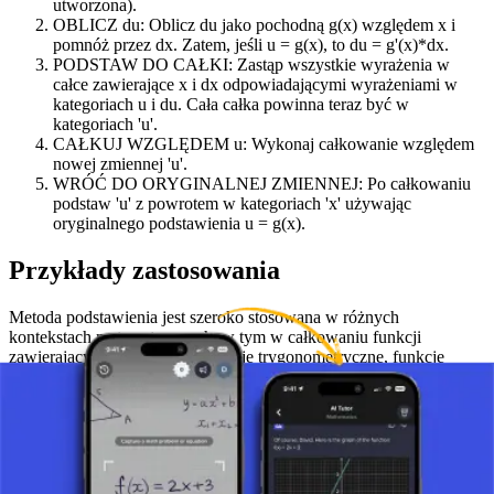
utworzona).
OBLICZ du: Oblicz du jako pochodną g(x) względem x i
pomnóż przez dx. Zatem, jeśli u = g(x), to du = g'(x)*dx.
PODSTAW DO CAŁKI: Zastąp wszystkie wyrażenia w
całce zawierające x i dx odpowiadającymi wyrażeniami w
kategoriach u i du. Cała całka powinna teraz być w
kategoriach 'u'.
CAŁKUJ WZGLĘDEM u: Wykonaj całkowanie względem
nowej zmiennej 'u'.
WRÓĆ DO ORYGINALNEJ ZMIENNEJ: Po całkowaniu
podstaw 'u' z powrotem w kategoriach 'x' używając
oryginalnego podstawienia u = g(x).
Przykłady zastosowania
Metoda podstawienia jest szeroko stosowana w różnych
kontekstach matematycznych, w tym w całkowaniu funkcji
zawierających wielomiany, funkcje trygonometryczne, funkcje
wykładnicze i wiele innych.
Podsumowanie
Całkowanie przez wprowadzenie nowej zmiennej (metoda
podstawienia) to potężne narzędzie w rachunku całkowym. Pozwala