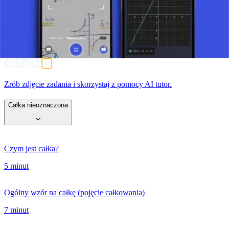
nam rozwiązywać szeroki zakres całek, które byłyby trudne do
rozwiązania bez tej metody. Klucz do pomyślnego użycia tej
metody leży w umiejętności wyboru odpowiedniego podstawienia,
które upraszcza problem do takiego stopnia, że całkowanie staje się
wykonalne.
Zrób zdjęcie zadania i skorzystaj z pomocy AI tutor.
Całka nieoznaczona
Czym jest całka?
5 minut
Ogólny wzór na całkę (pojęcie całkowania)
7 minut