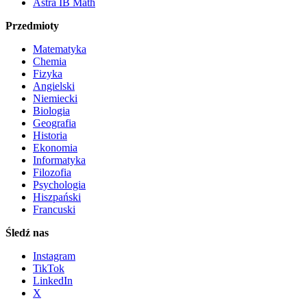
Astra IB Math
Przedmioty
Matematyka
Chemia
Fizyka
Angielski
Niemiecki
Biologia
Geografia
Historia
Ekonomia
Informatyka
Filozofia
Psychologia
Hiszpański
Francuski
Śledź nas
Instagram
TikTok
LinkedIn
X