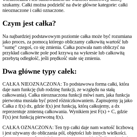
szukamy. Całki można podzielić na dwie główne kategorie: całki
nieoznaczone i całki oznaczone.
Czym jest całka?
Na najbardziej podstawowym poziomie całka może być rozumiana
jako proces, za pomocą którego obliczamy całkowitą wartość lub
"sumę" czegoś, co się zmienia. Całka pozwala nam obliczyć na
przykład całkowite pole pod krzywą na wykresie lub całkowitą
przebytą odległość, jeśli prędkość stale się zmienia.
Dwa główne typy całek:
CAŁKA NIEOZNACZONA: To podstawowa forma całki, która
daje nam funkcję (lub rodzinę funkcji, ze względu na stałą
całkowania). Całka nieoznaczona funkcji mówi nam, jaka funkcja
pierwotna musiała być przed różniczkowaniem. Zapisujemy ją jako
Całka z f(x) dx, gdzie f(x) jest funkcją, którą całkujemy, a dx
reprezentuje zmienną całkowania. Wynikiem jest F(x) + C, gdzie
F(x) jest funkcją pierwotną f(x).
CAŁKA OZNACZONA: Ten typ całki daje nam wartość liczbową
i jest używany do obliczania pól, objętości lub innych wielkości.