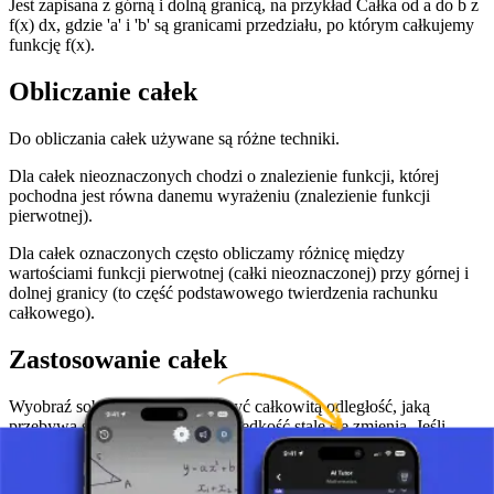
Jest zapisana z górną i dolną granicą, na przykład Całka od a do b z
f(x) dx, gdzie 'a' i 'b' są granicami przedziału, po którym całkujemy
funkcję f(x).
Obliczanie całek
Do obliczania całek używane są różne techniki.
Dla całek nieoznaczonych chodzi o znalezienie funkcji, której
pochodna jest równa danemu wyrażeniu (znalezienie funkcji
pierwotnej).
Dla całek oznaczonych często obliczamy różnicę między
wartościami funkcji pierwotnej (całki nieoznaczonej) przy górnej i
dolnej granicy (to część podstawowego twierdzenia rachunku
całkowego).
Zastosowanie całek
Wyobraź sobie, że chcesz obliczyć całkowitą odległość, jaką
przebywa samochód, jeśli jego prędkość stale się zmienia. Jeśli
prędkość samochodu w danym czasie jest reprezentowana przez
funkcję, możemy użyć całki do obliczenia całkowitej przebytej
odległości w określonym okresie czasu. (Konkretnie całkowanie