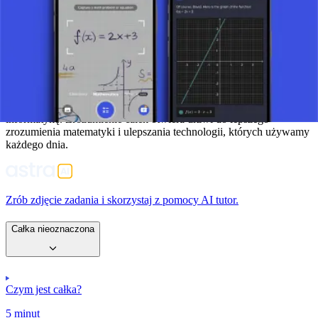
funkcji prędkości względem czasu daje przemieszczenie).
Podsumowanie
Całki są kluczową częścią matematyki, która pomaga nam obliczyć,
ile przestrzeni coś zajmuje, na przykład pole lub objętość. Są bardzo
użyteczne nie tylko w szkole, ale także w nauce i inżynierii,
ponieważ pomagają nam rozwiązywać różne problemy, od fizyki po
informatykę. Zrozumienie całek otwiera drzwi do lepszego
zrozumienia matematyki i ulepszania technologii, których używamy
każdego dnia.
Zrób zdjęcie zadania i skorzystaj z pomocy AI tutor.
Całka nieoznaczona
Czym jest całka?
5 minut