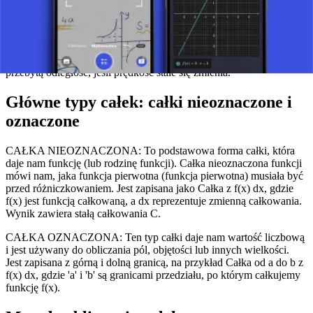
Na najbardziej podstawowym poziomie całka może być rozumiana
jako proces, za pomocą którego obliczamy całkowitą wartość lub
"sumę" czegoś, co się zmienia. Całka pozwala nam obliczyć na
przykład całkowite pole pod krzywą na wykresie lub całkowitą
przebytą odległość, jeśli prędkość stale się zmienia.
Główne typy całek: całki nieoznaczone i
oznaczone
CAŁKA NIEOZNACZONA: To podstawowa forma całki, która
daje nam funkcję (lub rodzinę funkcji). Całka nieoznaczona funkcji
mówi nam, jaka funkcja pierwotna (funkcja pierwotna) musiała być
przed różniczkowaniem. Jest zapisana jako Całka z f(x) dx, gdzie
f(x) jest funkcją całkowaną, a dx reprezentuje zmienną całkowania.
Wynik zawiera stałą całkowania C.
CAŁKA OZNACZONA: Ten typ całki daje nam wartość liczbową
i jest używany do obliczania pól, objętości lub innych wielkości.
Jest zapisana z górną i dolną granicą, na przykład Całka od a do b z
f(x) dx, gdzie 'a' i 'b' są granicami przedziału, po którym całkujemy
funkcję f(x).