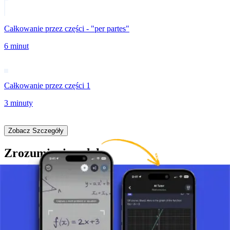
Całkowanie przez części - "per partes"
6 minut
Całkowanie przez części 1
3 minuty
Zobacz Szczegóły
Zrozumienie całek
Całki są używane do radzenia sobie z nieskończenie małymi
wielkościami i ich sumowaniem do wartości końcowej, której
szukamy. Całki można podzielić na dwie główne kategorie: całki
nieoznaczone i całki oznaczone.
Czym jest całka?