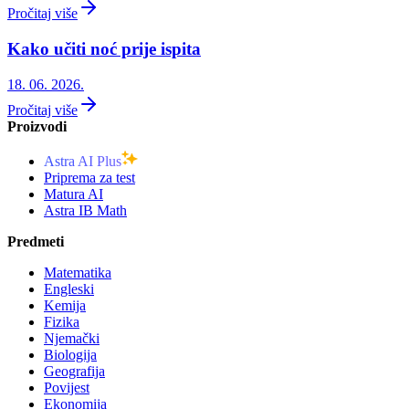
Pročitaj više
Kako učiti noć prije ispita
18. 06. 2026.
Pročitaj više
Proizvodi
Astra AI Plus
Priprema za test
Matura AI
Astra IB Math
Predmeti
Matematika
Engleski
Kemija
Fizika
Njemački
Biologija
Geografija
Povijest
Ekonomija