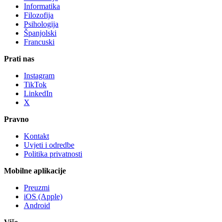
Informatika
Filozofija
Psihologija
Španjolski
Francuski
Prati nas
Instagram
TikTok
LinkedIn
X
Pravno
Kontakt
Uvjeti i odredbe
Politika privatnosti
Mobilne aplikacije
Preuzmi
iOS (Apple)
Android