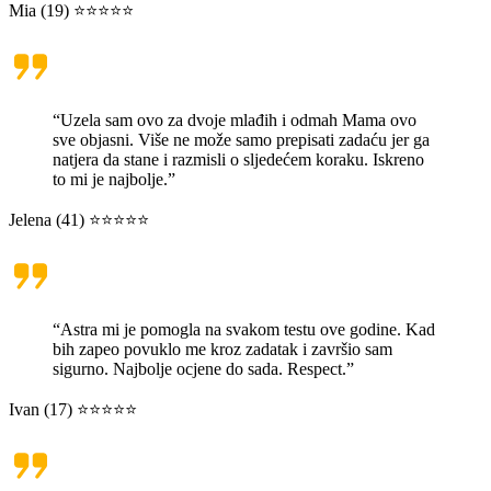
Mia (19) ⭐⭐⭐⭐⭐
“Uzela sam ovo za dvoje mlađih i odmah Mama ovo
sve objasni. Više ne može samo prepisati zadaću jer ga
natjera da stane i razmisli o sljedećem koraku. Iskreno
to mi je najbolje.”
Jelena (41) ⭐⭐⭐⭐⭐
“Astra mi je pomogla na svakom testu ove godine. Kad
bih zapeo povuklo me kroz zadatak i završio sam
sigurno. Najbolje ocjene do sada. Respect.”
Ivan (17) ⭐⭐⭐⭐⭐