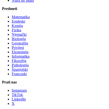
Astra IB Math
Predmeti
Matematika
Engleski
Kemija
Fizika
Njemački
Biologija
Geografija
Povijest
Ekonomija
Informatika
Filozofija
Psihologija
Španjolski
Francuski
Prati nas
Instagram
TikTok
LinkedIn
X