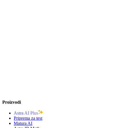
Proizvodi
Astra AI Plus
Priprema za test
Matura AI