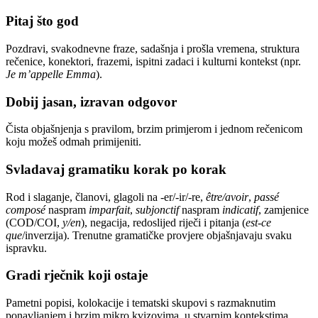
Pitaj što god
Pozdravi, svakodnevne fraze, sadašnja i prošla vremena, struktura
rečenice, konektori, frazemi, ispitni zadaci i kulturni kontekst (npr.
Je m’appelle Emma
).
Dobij jasan, izravan odgovor
Čista objašnjenja s pravilom, brzim primjerom i jednom rečenicom
koju možeš odmah primijeniti.
Svladavaj gramatiku korak po korak
Rod i slaganje, članovi, glagoli na -er/-ir/-re,
être/avoir
,
passé
composé
naspram
imparfait
,
subjonctif
naspram
indicatif
, zamjenice
(COD/COI,
y/en
), negacija, redoslijed riječi i pitanja (
est-ce
que
/inverzija). Trenutne gramatičke provjere objašnjavaju svaku
ispravku.
Gradi rječnik koji ostaje
Pametni popisi, kolokacije i tematski skupovi s razmaknutim
ponavljanjem i brzim mikro kvizovima, u stvarnim kontekstima.