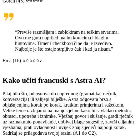
Goran (45) ⭐⭐⭐⭐⭐
“Previše razmišljam i zablokiram na teškim stvarima.
Ovo me gura naprijed malim koracima i blagim
hintovima. Timer i checkboxi čine da je izvedivo.
Najbolje je što ostaje strpljivo čak i kad ja nisam.”
Ema (16) ⭐⭐⭐⭐⭐v
Kako učiti francuski s Astra AI?
Pitaj bilo što, od osnova do naprednog (gramatika, rječnik,
konverzacija) ili zalijepi bilješke. Astra odgovara brzo s
objašnjenjima korak po korak, kratkim primjerima i sažetkom.
Velike teme razbijamo na manje cjeline kako bi savladao metodu:
obrasci, upotreba i iznimke. Vježbaj govor i slušanje, gradi rječnik
uz razmaknuto ponavljanje, dobivaj blage sugestije, završi ciljanim
vježbama, prati ovladanost i uvijek znaj sljedeći najbolji korak.
Sadržaj se prilagođava tvojoj razini (A1 do C2).