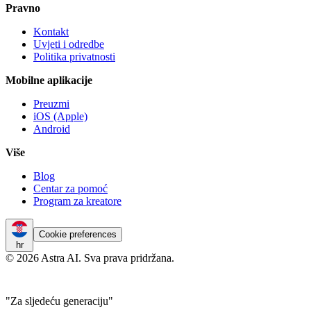
Pravno
Kontakt
Uvjeti i odredbe
Politika privatnosti
Mobilne aplikacije
Preuzmi
iOS (Apple)
Android
Više
Blog
Centar za pomoć
Program za kreatore
Cookie preferences
hr
© 2026 Astra AI. Sva prava pridržana.
"Za sljedeću generaciju"