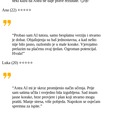
neki kažu da Astra ne daje prave rezultate. 😏🤣”
Ana (22) ⭐⭐⭐⭐⭐
“Probao sam AI tutora, samo besplatnu verziju i stvarno
je dobar. Objašnjenja su baš jednostavna, a kad nešto
nije bilo jasno, razlomilo je u male korake. Vjerojatno
prelazim na plaćenu ovaj tjedan. Ogroman potencijal.
Hvala!”
Luka (20) ⭐⭐⭐⭐⭐
“Astra AI mi je skroz promijenio način učenja. Prije
sam satima učila i svejedno bila izgubljena. Sad imam
jasne korake, brze provjere i plan koji stvarno mogu
pratiti. Manje stresa, više pobjeda. Napokon se osjećam
spremna za ispite.”