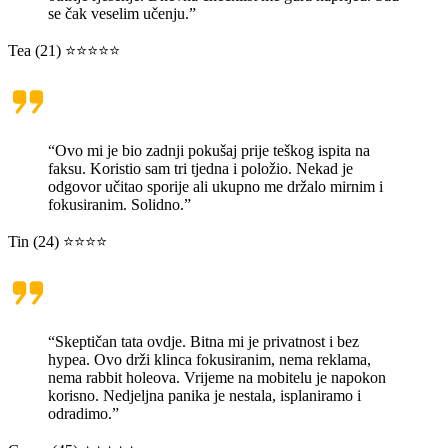
se čak veselim učenju.”
Tea (21) ⭐⭐⭐⭐⭐
“Ovo mi je bio zadnji pokušaj prije teškog ispita na
faksu. Koristio sam tri tjedna i položio. Nekad je
odgovor učitao sporije ali ukupno me držalo mirnim i
fokusiranim. Solidno.”
Tin (24) ⭐⭐⭐⭐
“Skeptičan tata ovdje. Bitna mi je privatnost i bez
hypea. Ovo drži klinca fokusiranim, nema reklama,
nema rabbit holeova. Vrijeme na mobitelu je napokon
korisno. Nedjeljna panika je nestala, isplaniramo i
odradimo.”