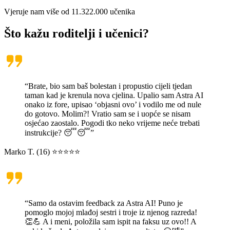
Vjeruje nam više od
11.322.000
učenika
Što kažu roditelji i učenici?
“Brate, bio sam baš bolestan i propustio cijeli tjedan
taman kad je krenula nova cjelina. Upalio sam Astra AI
onako iz fore, upisao ‘objasni ovo’ i vodilo me od nule
do gotovo. Molim?! Vratio sam se i uopće se nisam
osjećao zaostalo. Pogodi tko neko vrijeme neće trebati
instrukcije? 😴😴”
Marko T. (16) ⭐⭐⭐⭐⭐
“Samo da ostavim feedback za Astra AI! Puno je
pomoglo mojoj mlađoj sestri i troje iz njenog razreda!
👏💪 A i meni, položila sam ispit na faksu uz ovo!! A