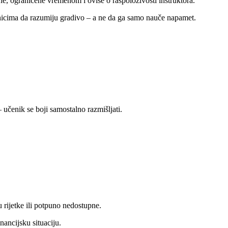
dne, ograničene vremenom i ovise o raspoloživosti instruktora.
enicima da razumiju gradivo – a ne da ga samo nauče napamet.
– učenik se boji samostalno razmišljati.
u rijetke ili potpuno nedostupne.
nancijsku situaciju.