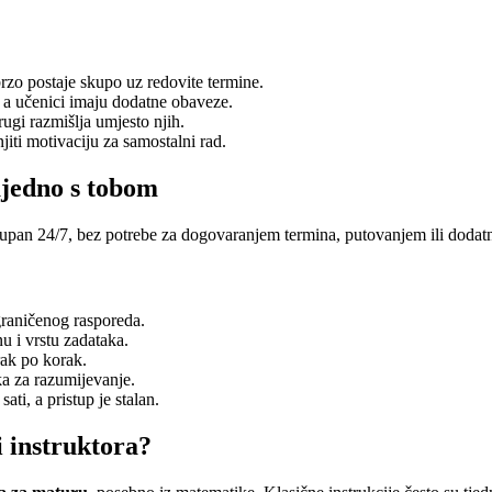
 brzo postaje skupo uz redovite termine.
i, a učenici imaju dodatne obaveze.
ugi razmišlja umjesto njih.
iti motivaciju za samostalni rad.
ajedno s tobom
dostupan 24/7, bez potrebe za dogovaranjem termina, putovanjem ili doda
graničenog rasporeda.
nu i vrstu zadataka.
rak po korak.
ka za razumijevanje.
ati, a pristup je stalan.
 instruktora?