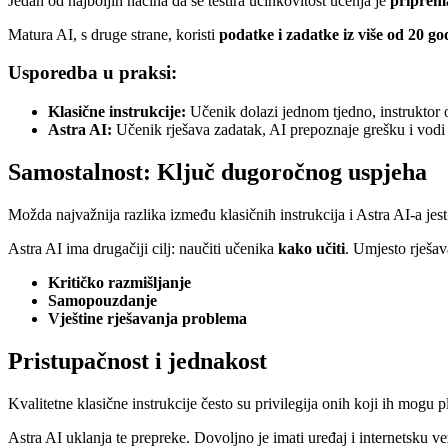
Jedan od najboljih načina da se testira učinkovitost učenja je
priprem
Matura AI, s druge strane, koristi
podatke i zadatke iz više od 20 g
Usporedba u praksi:
Klasične instrukcije
:
Učenik dolazi jednom tjedno, instruktor 
Astra AI
:
Učenik rješava zadatak, AI prepoznaje grešku i vodi
Samostalnost: Ključ dugoročnog uspjeha
Možda najvažnija razlika između klasičnih instrukcija i Astra AI-a jes
Astra AI ima drugačiji cilj: naučiti učenika
kako učiti
. Umjesto rješav
Kritičko razmišljanje
Samopouzdanje
Vještine rješavanja problema
Pristupačnost i jednakost
Kvalitetne klasične instrukcije često su privilegija onih koji ih mogu 
Astra AI uklanja te prepreke. Dovoljno je imati uređaj i internetsku v