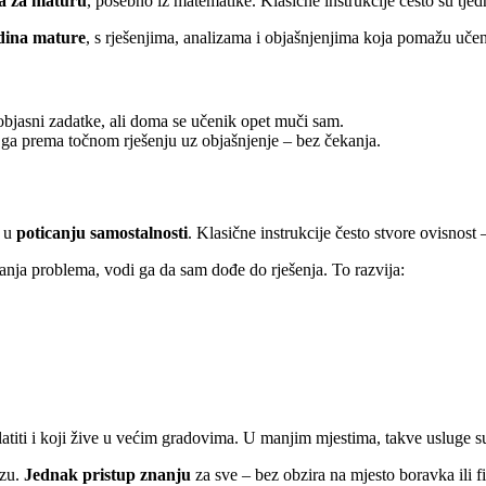
a za maturu
, posebno iz matematike. Klasične instrukcije često su tje
odina mature
, s rješenjima, analizama i objašnjenjima koja pomažu uč
objasni zadatke, ali doma se učenik opet muči sam.
 ga prema točnom rješenju uz objašnjenje – bez čekanja.
t u
poticanju samostalnosti
. Klasične instrukcije često stvore ovisnost 
anja problema, vodi ga da sam dođe do rješenja. To razvija:
platiti i koji žive u većim gradovima. U manjim mjestima, takve usluge s
ezu.
Jednak pristup znanju
za sve – bez obzira na mjesto boravka ili fi