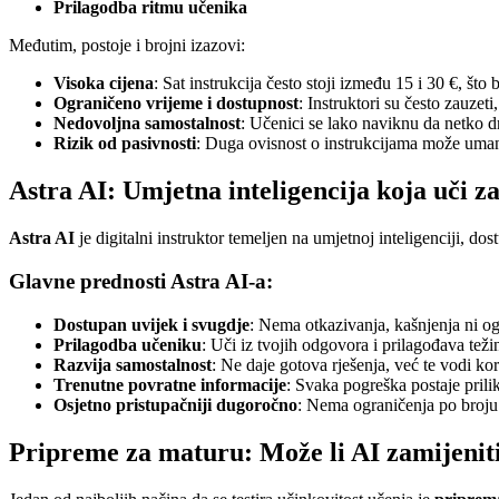
Prilagodba ritmu učenika
Međutim, postoje i brojni izazovi:
Visoka cijena
: Sat instrukcija često stoji između 15 i 30 €, što
Ograničeno vrijeme i dostupnost
: Instruktori su često zauzet
Nedovoljna samostalnost
: Učenici se lako naviknu da netko dr
Rizik od pasivnosti
: Duga ovisnost o instrukcijama može umanj
Astra AI: Umjetna inteligencija koja uči z
Astra AI
je digitalni instruktor temeljen na umjetnoj inteligenciji, 
Glavne prednosti Astra AI-a:
Dostupan uvijek i svugdje
: Nema otkazivanja, kašnjenja ni o
Prilagodba učeniku
: Uči iz tvojih odgovora i prilagođava teži
Razvija samostalnost
: Ne daje gotova rješenja, već te vodi ko
Trenutne povratne informacije
: Svaka pogreška postaje prili
Osjetno pristupačniji dugoročno
: Nema ograničenja po broju s
Pripreme za maturu: Može li AI zamijeniti